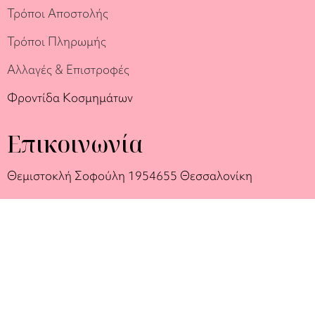
Τρόποι Αποστολής
Τρόποι Πληρωμής
Αλλαγές & Επιστροφές
Φροντίδα Κοσμημάτων
Επικοινωνία
Θεμιστοκλή Σοφούλη 19
54655 Θεσσαλονίκη
2314 088 088
6999 512 084
6936 512 018
hello@couronne.gr