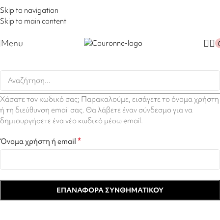
-20%
σε όλο το eshop με τον κωδικό "SUMMER"
"
Skip to navigation
Skip to main content
Menu
Χάσατε τον κωδικό σας; Παρακαλούμε, εισάγετε το όνομα χρήστη
ή τη διεύθυνση email σας. Θα λάβετε έναν σύνδεσμο για να
δημιουργήσετε ένα νέο κωδικό μέσω email.
*
Όνομα χρήστη ή email
ΕΠΑΝΑΦΟΡΆ ΣΥΝΘΗΜΑΤΙΚΟΎ