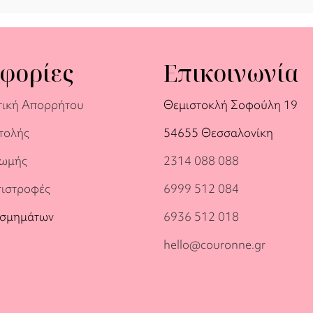
φορίες
Επικοινωνία
τική Απορρήτου
Θεμιστοκλή Σοφούλη 19
τολής
54655 Θεσσαλονίκη
ρωμής
2314 088 088
πιστροφές
6999 512 084
οσμημάτων
6936 512 018
hello@couronne.gr