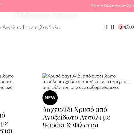
Βλέπετε 1–20 από 43 αποτελέσματα
"
Σημεία Πώλησης
Χονδρι
80
€
0,
ν Αγγέλων
Τσάντες
Σανδάλια
0
NEW
Δαχτυλίδι Χρυσό από
πό
Ανοξείδωτο Ατσάλι με
 με
Ψαράκι & Φίλντισι
τισι