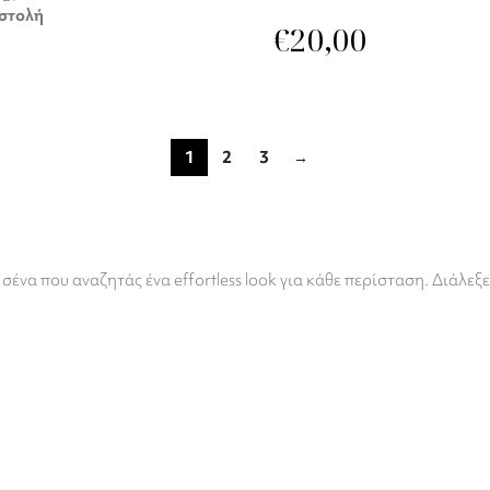
στολή
€
20,00
1
2
3
→
ένα που αναζητάς ένα effortless look για κάθε περίσταση. Διάλεξε