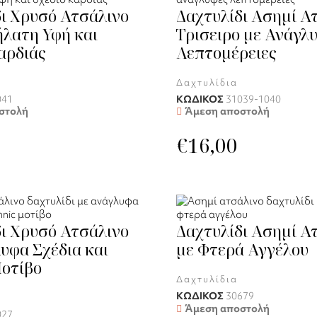
ι Χρυσό Ατσάλινο
Δαχτυλίδι Ασημί Α
λατη Υφή και
Τρισειρο με Ανάγλ
αρδιάς
Λεπτομέρειες
Δαχτυλίδια
041
ΚΩΔΙΚΟΣ
31039-1040
στολή
Άμεση αποστολή
€
16,00
ι Χρυσό Ατσάλινο
Δαχτυλίδι Ασημί Α
υφα Σχέδια και
με Φτερά Αγγέλου
Μοτίβο
Δαχτυλίδια
ΚΩΔΙΚΟΣ
30679
Άμεση αποστολή
027