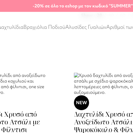
-20%
σε όλο το eshop με τον κωδικό "SUMMER"
Show
20
40
60
Δαχτυλίδια
Βραχιόλια Ποδιού
Αλυσίδες Γυαλιών
Αριθμοί τω
NEW
ι Χρυσό από
Δαχτυλίδι Χρυσό α
το Ατσάλι με
Ανοξείδωτο Ατσάλι
 Φίλντισι
Ψαροκόκαλο & Φίλν