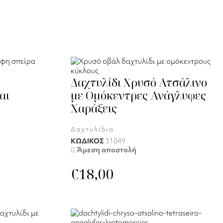
ε
Δαχτυλίδι Χρυσό Ατσάλινο
αι
με Ομόκεντρες Ανάγλυφες
Χαράξεις
Δαχτυλίδια
ΚΩΔΙΚΟΣ
31049
Άμεση αποστολή
€
18,00