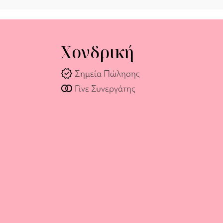
Χονδρική
verified
Σημεία Πώλησης
join_full
Γίνε Συνεργάτης