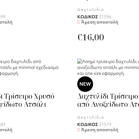
Δαχτυλίδια
599
ΚΩΔΙΚΟΣ
31596
στολή
Άμεση αποστολή
€
16,00
NEW
ι Τρίσειρο Χρυσό
Δαχτυλίδι Τρίσειρο
είδωτο Ατσάλι
από Ανοξείδωτο Ατ
Δαχτυλίδια
583
ΚΩΔΙΚΟΣ
31579
στολή
Άμεση αποστολή