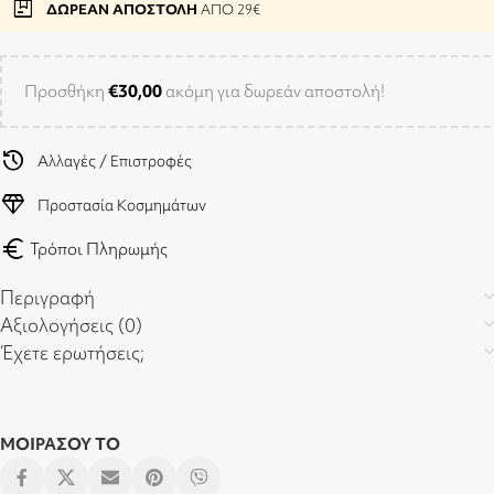
package
ΔΩΡΕΑΝ ΑΠΟΣΤΟΛΗ
ΑΠΟ 29€
Προσθήκη
€
30,00
ακόμη για δωρεάν αποστολή!
history
Αλλαγές / Επιστροφές
diamond
Προστασία Κοσμημάτων
euro
Τρόποι Πληρωμής
Περιγραφή
Αξιολογήσεις (0)
Έχετε ερωτήσεις;
ΜΟΙΡΑΣΟΥ ΤΟ