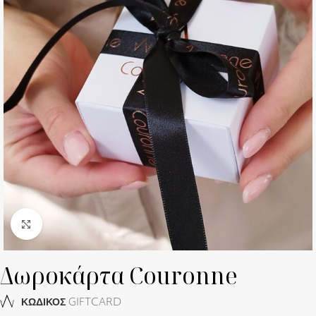
Click to enlarge
Δωροκάρτα Couronne
GIFTCARD
ΚΩΔΙΚΟΣ