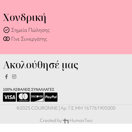
Χονδρική
verified
Σημεία Πώλησης
join_full
Γίνε Συνεργάτης
Ακολούθησέ μας
100% ΑΣΦΑΛΕΙΣ ΣΥΝΑΛΛΑΓΕΣ
©2025 COURONNE | Αρ. Γ.Ε.ΜΗ 167761905000
Created by
HumanTwo