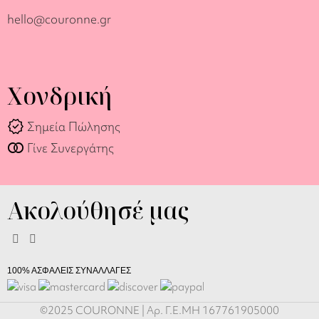
hello@couronne.gr
Χονδρική
verified
Σημεία Πώλησης
join_full
Γίνε Συνεργάτης
Ακολούθησέ μας
100% ΑΣΦΑΛΕΙΣ ΣΥΝΑΛΛΑΓΕΣ
©2025 COURONNE | Αρ. Γ.Ε.ΜΗ 167761905000