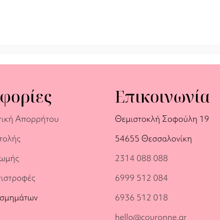
φορίες
Επικοινωνία
τική Απορρήτου
Θεμιστοκλή Σοφούλη 19
τολής
54655 Θεσσαλονίκη
ρωμής
2314 088 088
πιστροφές
6999 512 084
οσμημάτων
6936 512 018
hello@couronne.gr