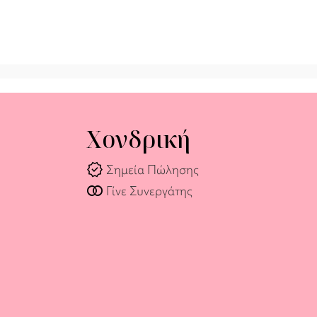
Χονδρική
verified
Σημεία Πώλησης
join_full
Γίνε Συνεργάτης