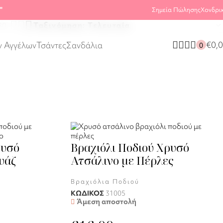
Προβάλλονται όλα - 12 αποτελέσματα
"
Σημεία Πώλησης
Χονδρι
80
€
0,
ν Αγγέλων
Τσάντες
Σανδάλια
0
ρυσό
Βραχιόλι Ποδιού Χρυσό
υάζ
Ατσάλινο με Πέρλες
Βραχιόλια Ποδιού
ΚΩΔΙΚΟΣ
31005
Άμεση αποστολή