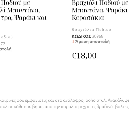
 Ποδιού με
Βραχιόλι Ποδιού με
λί Μπαντάνα,
Μπαντάνα, Ψαράκι 
τρο, Ψαράκι και
Κερασάκια
Βραχιόλια Ποδιού
ΚΩΔΙΚΟΣ
30968
Ποδιού
Άμεση αποστολή
972
στολή
€
18,00
αιρινές σου εμφανίσεις και στο ανάλαφρο, boho στυλ. Ανακάλυψε 
τυλ σε κάθε σου βήμα, από την παραλία μέχρι τις βραδινές βόλτε