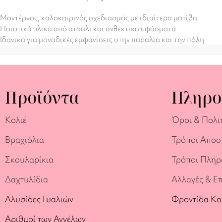
Μοντέρνος, καλοκαιρινός σχεδιασμός με ιδιαίτερα μοτίβα
Ποιοτικά υλικά από ατσάλι και ανθεκτικά υφάσματα
Ιδανικά για μοναδικές εμφανίσεις στην παραλία και την πόλη
Προϊόντα
Πληρο
Κολιέ
Όροι & Πολι
Βραχιόλια
Τρόποι Αποσ
Σκουλαρίκια
Τρόποι Πλη
Δαχτυλίδια
Αλλαγές & Ε
Αλυσίδες Γυαλιών
Φροντίδα Κ
Αριθμοί των Αγγέλων