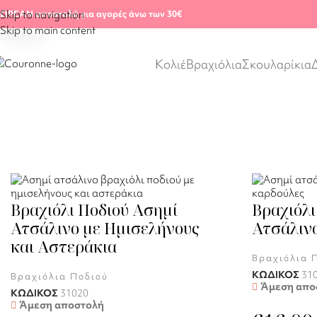
Αρχική σελίδα
/
Shop
/
Βραχιόλια Ποδιού
ΩΡΕΑΝ αποστολή για αγορές άνω των 30€
Skip to navigation
Skip to main content
Φίλτρα
Κολιέ
Βραχιόλια
Σκουλαρίκια
Βραχιόλι Ποδιού Ασημί
Βραχιόλι
Ατσάλινο με Ημισελήνους
Ατσάλιν
και Αστεράκια
Βραχιόλια 
ΚΩΔΙΚΟΣ
31
Βραχιόλια Ποδιού
Άμεση απο
ΚΩΔΙΚΟΣ
31020
Άμεση αποστολή