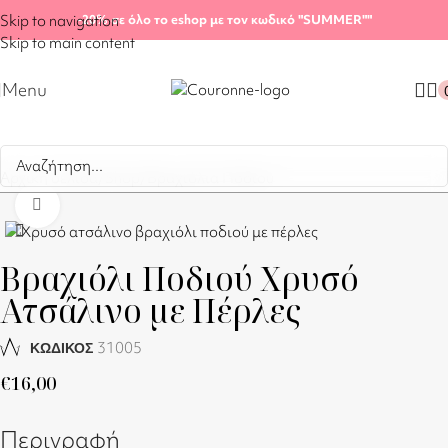
Skip to navigation
-20%
σε όλο το eshop με τον κωδικό "SUMMER"
"
Skip to main content
Menu
Αρχική σελίδα
/
Shop
/
Βραχιόλια Ποδιού
Click to enlarge
Βραχιόλι Ποδιού Χρυσό
Ατσάλινο με Πέρλες
31005
ΚΩΔΙΚΟΣ
€
16,00
Περιγραφή