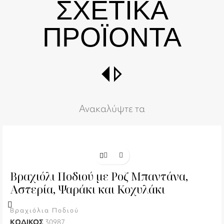
ΣΧΕΤΙΚΑ
ΠΡΟΪΟΝΤΑ
switch_right
Ανακαλύψτε τα
Βραχιόλι Ποδιού με Ροζ Μπαντάνα,
Αστερία, Ψαράκι και Κοχυλάκι
Βραχιόλια Ποδιού
ΚΩΔΙΚΟΣ
30987