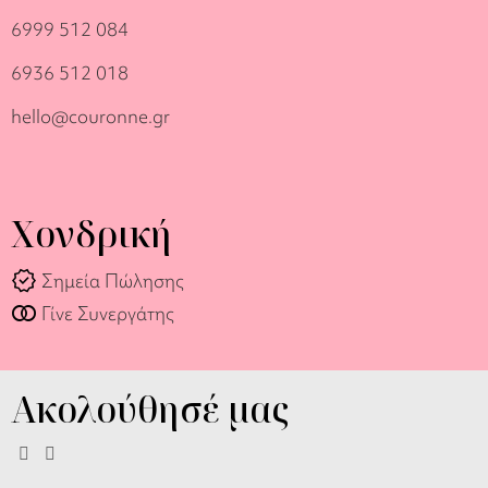
6999 512 084
6936 512 018
hello@couronne.gr
Χονδρική
verified
Σημεία Πώλησης
join_full
Γίνε Συνεργάτης
Ακολούθησέ μας