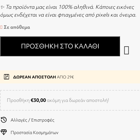
✨ Τα προϊόντα μας είναι 100% αληθινά. Κάποιες εικόνες
όμως ενδέχεται να είναι φτιαγμένες από pixels και όνειρα.
Σε απόθεμα
ΠΡΟΣΘΉΚΗ ΣΤΟ ΚΑΛΆΘΙ
package
ΔΩΡΕΑΝ ΑΠΟΣΤΟΛΗ
ΑΠΟ 29€
Προσθήκη
€
30,00
ακόμη για δωρεάν αποστολή!
history
Αλλαγές / Επιστροφές
diamond
Προστασία Κοσμημάτων