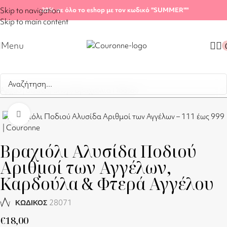
Skip to navigation
-20%
σε όλο το eshop με τον κωδικό "SUMMER"
"
Skip to main content
Menu
Αρχική σελίδα
/
Shop
/
Βραχιόλια Ποδιού
Click to enlarge
Βραχιόλι Αλυσίδα Ποδιού
Αριθμοί των Αγγέλων,
Καρδούλα & Φτερά Αγγέλου
28071
ΚΩΔΙΚΟΣ
€
18,00