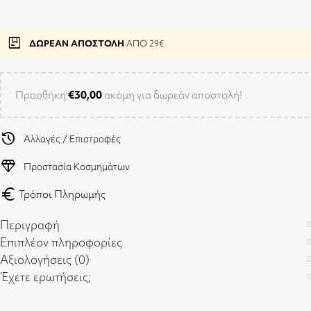
package
ΔΩΡΕΑΝ ΑΠΟΣΤΟΛΗ
ΑΠΟ 29€
Προσθήκη
€
30,00
ακόμη για δωρεάν αποστολή!
history
Αλλαγές / Επιστροφές
diamond
Προστασία Κοσμημάτων
euro
Τρόποι Πληρωμής
Περιγραφή
Επιπλέον πληροφορίες
Αξιολογήσεις (0)
Έχετε ερωτήσεις;