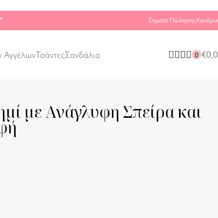
"
Σημεία Πώλησης
Χονδρι
€
0,
ν Αγγέλων
Τσάντες
Σανδάλια
0
ημί με Ανάγλυφη Σπείρα και
φή