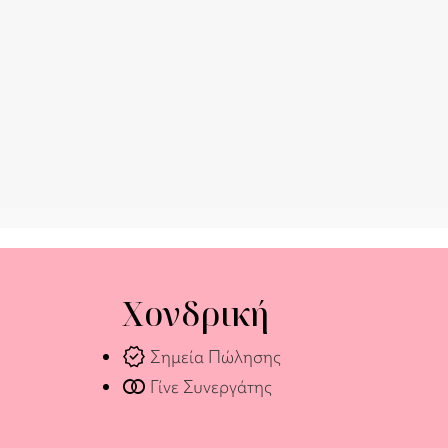
Χονδρική
verified
Σημεία Πώλησης
join_full
Γίνε Συνεργάτης