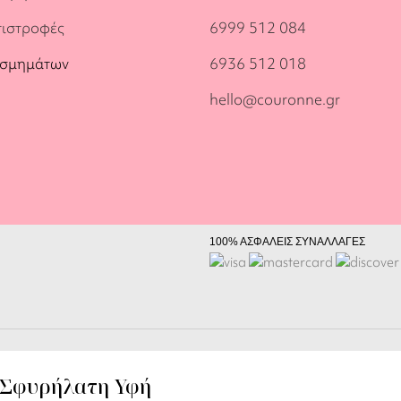
πιστροφές
6999 512 084
οσμημάτων
6936 512 018
hello@couronne.gr
100% ΑΣΦΑΛΕΙΣ ΣΥΝΑΛΛΑΓΕΣ
ι Σφυρήλατη Υφή