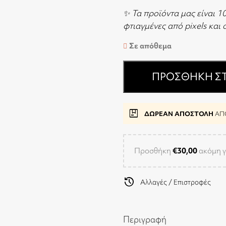
✨ Τα προϊόντα μας είναι 1
φτιαγμένες από pixels και
Σε απόθεμα
ΠΡΟΣΘΉΚΗ ΣΤ
package
ΔΩΡΕΑΝ ΑΠΟΣΤΟΛΗ
ΑΠΟ
Προσθήκη
€
30,00
ακόμη γ
history
Αλλαγές / Επιστροφές
Περιγραφή