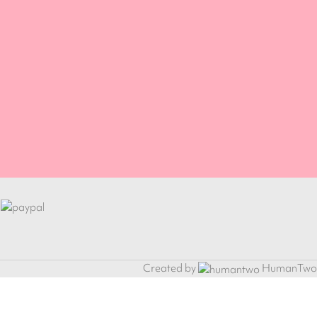
Created by
HumanTwo