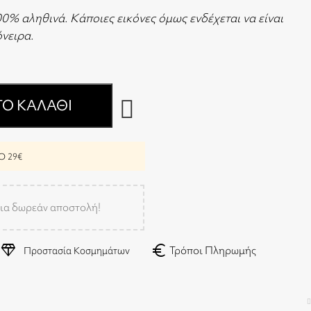
00% αληθινά. Κάποιες εικόνες όμως ενδέχεται να είναι
 όνειρα.
Ο ΚΑΛΆΘΙ
 29€
ια δωρεάν αποστολή!
diamond
euro
Τρόποι Πληρωμής
Προστασία Κοσμημάτων