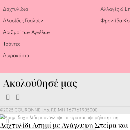
Δαχτυλίδια
Αλλαγές & Ε
Αλυσίδες Γυαλιών
Φροντίδα Κ
Αριθμοί των Αγγέλων
Τσάντες
Δωροκάρτα
Ακολούθησέ μας
©2025 COURONNE | Αρ. Γ.Ε.ΜΗ 167761905000
Δαχτυλίδι Ασημί με Ανάγλυφη Σπείρα κα