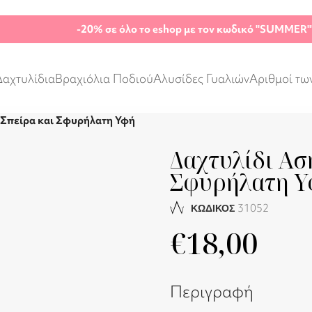
-20%
σε όλο το eshop με τον κωδικό "SUMMER"
Δαχτυλίδια
Βραχιόλια Ποδιού
Αλυσίδες Γυαλιών
Αριθμοί τω
 Σπείρα και Σφυρήλατη Υφή
Δαχτυλίδι Ασ
Σφυρήλατη Υ
31052
ΚΩΔΙΚΟΣ
€
18,00
Περιγραφή