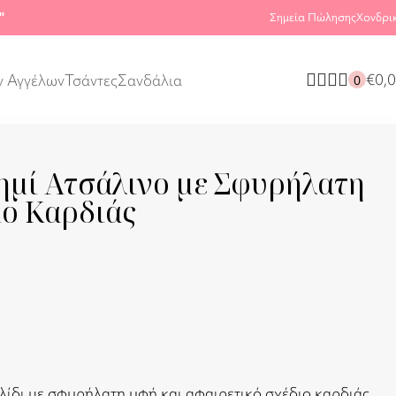
"
Σημεία Πώλησης
Χονδρι
€
0,
ν Αγγέλων
Τσάντες
Σανδάλια
0
ημί Ατσάλινο με Σφυρήλατη
ιο Καρδιάς
λίδι με σφυρήλατη υφή και αφαιρετικό σχέδιο καρδιάς