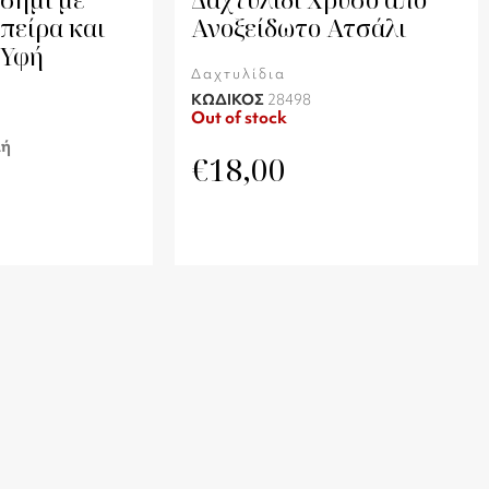
πείρα και
Ανοξείδωτο Ατσάλι
 Υφή
Δαχτυλίδια
ΚΩΔΙΚΟΣ
28498
Out of stock
λή
€
18,00