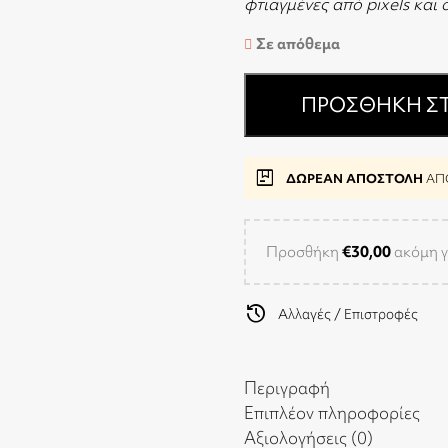
φτιαγμένες από pixels και
Σε απόθεμα
ΠΡΟΣΘΉΚΗ ΣΤ
package
ΔΩΡΕΑΝ ΑΠΟΣΤΟΛΗ
ΑΠΟ
Προσθήκη
€
30,00
ακόμη γ
history
Αλλαγές / Επιστροφές
Περιγραφή
Επιπλέον πληροφορίες
Αξιολογήσεις (0)