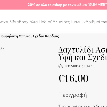
-20%
σε όλο το eshop με τον κωδικό "SUMMER"
Δαχτυλίδια
Βραχιόλια Ποδιού
Αλυσίδες Γυαλιών
Αριθμοί τω
 Σφυρήλατη Υφή και Σχέδιο Καρδιάς
Δαχτυλίδι Ασ
Υφή και Σχέδ
31047
ΚΩΔΙΚΟΣ
€
16,00
Περιγραφή
Ένα ασημί ατσάλινο δαχτυ