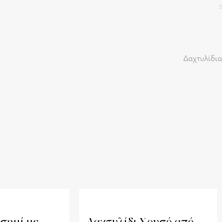
Δαχτυλίδια
σημί με
Δαχτυλίδι Χρυσό από