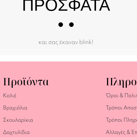
ΠΡΟΣΦΑΤΑ
και σας έκαναν blink!
Προϊόντα
Πληρο
Κολιέ
Όροι & Πολι
Βραχιόλια
Τρόποι Αποσ
Σκουλαρίκια
Τρόποι Πλη
Δαχτυλίδια
Αλλαγές & Ε