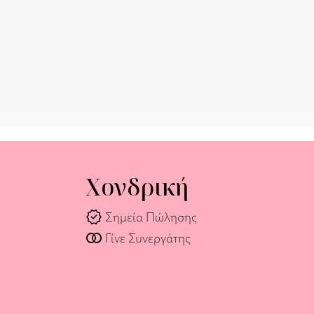
Χονδρική
verified
Σημεία Πώλησης
join_full
Γίνε Συνεργάτης