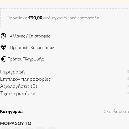
Προσθήκη
€
30,00
ακόμη για δωρεάν αποστολή!
history
Αλλαγές / Επιστροφές
diamond
Προστασία Κοσμημάτων
euro
Τρόποι Πληρωμής
Περιγραφή
Επιπλέον πληροφορίες
Αξιολογήσεις (0)
Έχετε ερωτήσεις;
Κατηγορία:
Σκουλαρίκια
ΜΟΙΡΑΣΟΥ ΤΟ