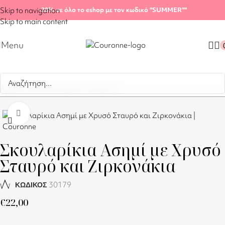
Skip to navigation
-20%
σε όλο το eshop με τον κωδικό "SUMMER"
"
Skip to main content
Menu
Αρχική σελίδα
/
Shop
/
Σκουλαρίκια
Click to enlarge
Σκουλαρίκια Ασημί με Χρυσό
Σταυρό και Ζιρκονάκια
30179
ΚΩΔΙΚΟΣ
€
22,00