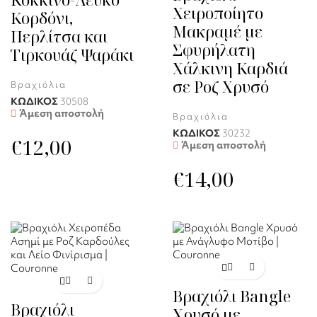
Χειροποίητο
Κορδόνι,
Μακραμέ με
Περλίτσα και
Σφυρήλατη
Τιρκουάζ Ψαράκι
Χάλκινη Καρδιά
σε Ροζ Χρυσό
Βραχιόλια
ΚΩΔΙΚΟΣ
30508
Άμεση αποστολή
Βραχιόλια
ΚΩΔΙΚΟΣ
30232
€
12,00
Άμεση αποστολή
€
14,00
Βραχιόλι Bangle
Βραχιόλι
Χρυσό με