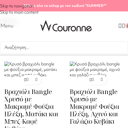
Αρχική σελίδα
/
Shop
/
Βραχιόλια
/
Σελίδα 3
Skip to navigation
-20%
σε όλο το eshop με τον κωδικό "SUMMER"
"
Βλέπετε 41–60 από 115 αποτελέσματα
Skip to main content
Φίλτρα
Menu
Βραχιόλι Bangle
Βραχιόλι Bangle
Χρυσό με
Χρυσό με
Μακραμέ Φούξια
Μακραμέ Φούξια
Πλέξη, Ματάκι και
Πλέξη, Αχινό και
Μπεζ-Καφέ
Γαλάζιο Κυβάκι