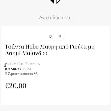
switch_right
Ανακαλύψτε τα
Τσάντα Hobo Μαύρη από Γιούτα με
Ασημί Μαίανδρο
,
Αξεσουάρ
Τσάντες
ΚΩΔΙΚΟΣ
25290
Άμεση αποστολή
€
20,00