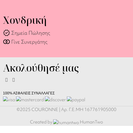
Χονδρική
verified
Σημεία Πώλησης
join_full
Γίνε Συνεργάτης
Ακολούθησέ μας
100% ΑΣΦΑΛΕΙΣ ΣΥΝΑΛΛΑΓΕΣ
©2025 COURONNE | Αρ. Γ.Ε.ΜΗ 167761905000
Αλυσίδα
Γυαλιών &
Created by
HumanTwo
Κολιέ 2-σε-1