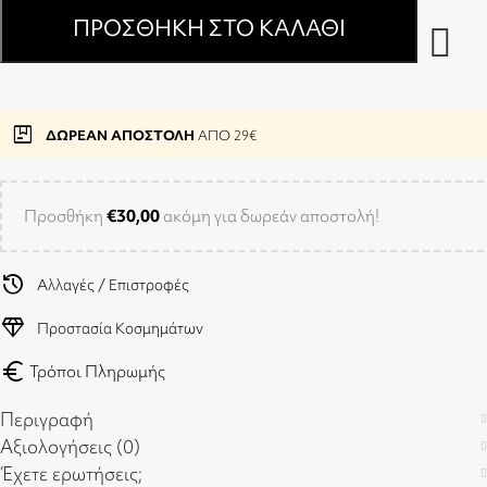
ΠΡΟΣΘΉΚΗ ΣΤΟ ΚΑΛΆΘΙ
package
ΔΩΡΕΑΝ ΑΠΟΣΤΟΛΗ
ΑΠΟ 29€
Προσθήκη
€
30,00
ακόμη για δωρεάν αποστολή!
history
Αλλαγές / Επιστροφές
diamond
Προστασία Κοσμημάτων
euro
Τρόποι Πληρωμής
Περιγραφή
Αξιολογήσεις (0)
Έχετε ερωτήσεις;