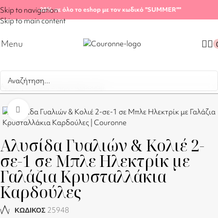
Skip to navigation
-20%
σε όλο το eshop με τον κωδικό "SUMMER"
"
Skip to main content
Menu
Αρχική σελίδα
/
Shop
/
Αξεσουάρ
Click to enlarge
Αλυσίδα Γυαλιών & Κολιέ 2-
σε-1 σε Μπλε Ηλεκτρίκ με
Γαλάζια Κρυσταλλάκια
Καρδούλες
25948
ΚΩΔΙΚΟΣ