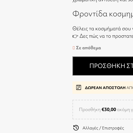
Φροντίδα κοσμη
Θέλεις τα κοσμήματά σου 
👉
Δες πώς να το προστατ
Σε απόθεμα
ΠΡΟΣΘΉΚΗ ΣΤ
package
ΔΩΡΕΑΝ ΑΠΟΣΤΟΛΗ
ΑΠΟ
Προσθήκη
€
30,00
ακόμη γ
history
Αλλαγές / Επιστροφές