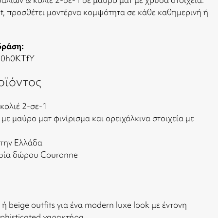
nt, προσθέτει μοντέρνα κομψότητα σε κάθε καθημερινή ή
 δράση:
D0h0KTfY
οϊόντος
κολιέ 2-σε-1
με μαύρο ματ φινίρισμα και ορειχάλκινα στοιχεία με
στην Ελλάδα
ασία δώρου Couronne
 ή beige outfits για ένα modern luxe look με έντονη
phisticated χαρακτήρα.