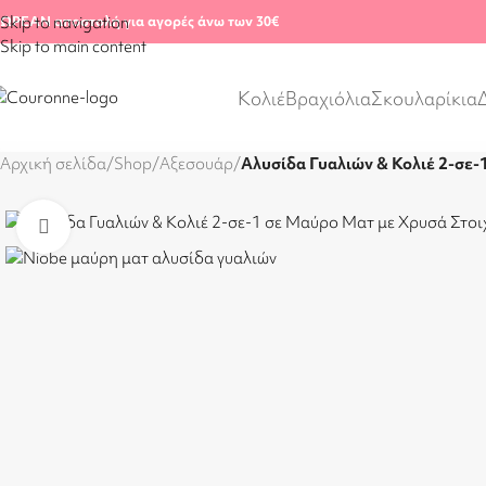
ΩΡΕΑΝ αποστολή για αγορές άνω των 30€
Skip to navigation
Skip to main content
Κολιέ
Βραχιόλια
Σκουλαρίκια
Αρχική σελίδα
/
Shop
/
Αξεσουάρ
/
Αλυσίδα Γυαλιών & Κολιέ 2-σε-
Click to enlarge