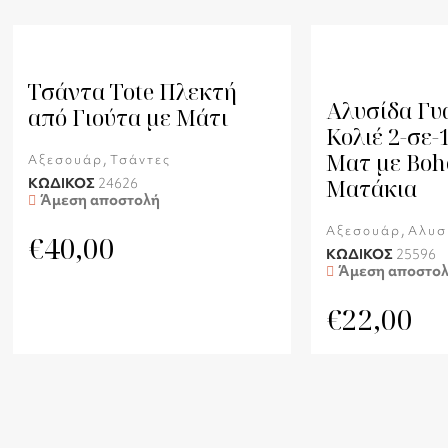
Τσάντα Tote Πλεκτή
Αλυσίδα Γυ
από Γιούτα με Μάτι
Κολιέ 2-σε-
Ματ με Boh
,
Αξεσουάρ
Τσάντες
Ματάκια
ΚΩΔΙΚΟΣ
24626
Άμεση αποστολή
,
Αξεσουάρ
Αλυσ
€
40,00
ΚΩΔΙΚΟΣ
25596
Άμεση αποστο
€
22,00