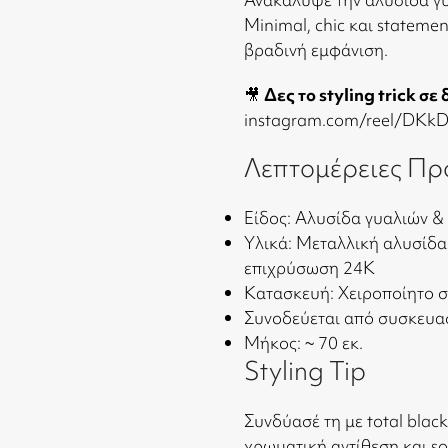
Minimal, chic και stateme
βραδινή εμφάνιση.
🎥
Δες το styling trick σε
instagram.com/reel/DKk
Λεπτομέρειες Πρ
Είδος: Αλυσίδα γυαλιών & 
Υλικά: Μεταλλική αλυσίδα 
επιχρύσωση 24Κ
Κατασκευή: Χειροποίητο 
Συνοδεύεται από συσκευ
Μήκος: ~ 70 εκ.
Styling Tip
Συνδύασέ τη με total black
χρωματική αντίθεση και so