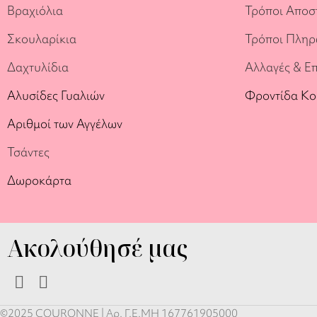
Βραχιόλια
Τρόποι Αποσ
Σκουλαρίκια
Τρόποι Πλη
Δαχτυλίδια
Αλλαγές & Ε
Αλυσίδες Γυαλιών
Φροντίδα Κ
Αριθμοί των Αγγέλων
Τσάντες
Δωροκάρτα
Ακολούθησέ μας
©2025 COURONNE | Αρ. Γ.Ε.ΜΗ 167761905000