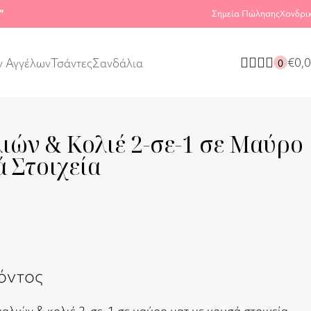
"
Σημεία Πώλησης
Χονδρι
€
0,
ν Αγγέλων
Τσάντες
Σανδάλια
0
ιών & Κολιέ 2-σε-1 σε Μαύρο
 Στοιχεία
όντος
αλιών & κολιέ 2-σε-1 σε μαύρο ματ με χρυσά στοιχεία.