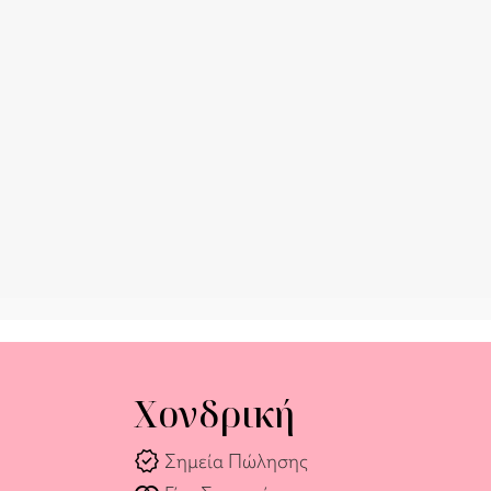
Χονδρική
verified
Σημεία Πώλησης