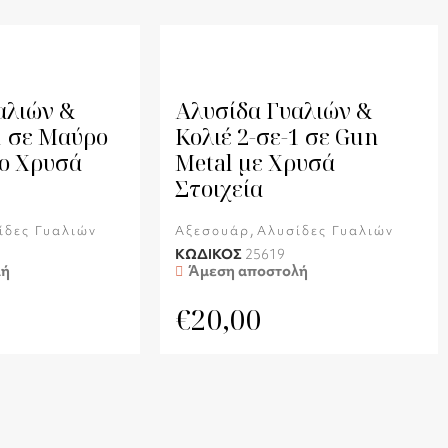
αλιών &
Αλυσίδα Γυαλιών &
1 σε Μαύρο
Κολιέ 2-σε-1 σε Gun
o Χρυσά
Metal με Χρυσά
Στοιχεία
,
ίδες Γυαλιών
Αξεσουάρ
Αλυσίδες Γυαλιών
ΚΩΔΙΚΟΣ
25619
λή
Άμεση αποστολή
€
20,00