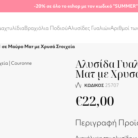
-20%
σε όλο το eshop με τον κωδικό "SUMMER"
Δαχτυλίδια
Βραχιόλια Ποδιού
Αλυσίδες Γυαλιών
Αριθμοί τω
1 σε Μαύρο Ματ με Χρυσά Στοιχεία
Αλυσίδα Γυαλ
Ματ με Χρυσά
25707
ΚΩΔΙΚΟΣ
€
22,00
Περιγραφή Προϊ
Ανακάλυψε την αλυσίδα γυ