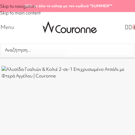
Skip to navigation
-20%
σε όλο το eshop με τον κωδικό "SUMMER"
"
Skip to main content
Menu
Αρχική σελίδα
/
Shop
/
Αξεσουάρ