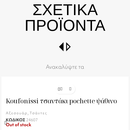
ΣΧΕΤΙΚΑ
ΠΡΟΪΟΝΤΑ
switch_right
Ανακαλύψτε τα
Koufonissi τσαντάκι pochette ψάθινο
,
Αξεσουάρ
Τσάντες
ΚΩΔΙΚΟΣ
24607
Out of stock