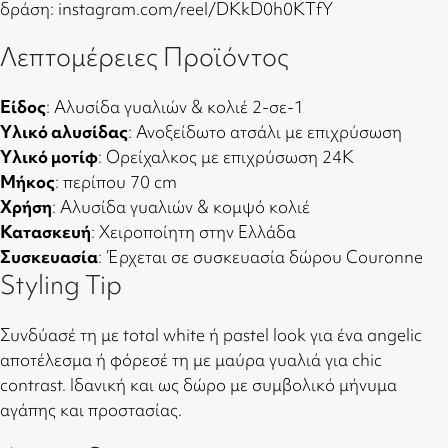
δράση:
instagram.com/reel/DKkD0h0KTfY
Λεπτομέρειες Προϊόντος
Είδος
: Αλυσίδα γυαλιών & κολιέ 2-σε-1
Υλικό αλυσίδας
: Ανοξείδωτο ατσάλι με επιχρύσωση
Υλικό μοτίφ
: Ορείχαλκος με επιχρύσωση 24Κ
Μήκος
: περίπου 70 cm
Χρήση
: Αλυσίδα γυαλιών & κομψό κολιέ
Κατασκευή
: Χειροποίητη στην Ελλάδα
Συσκευασία
: Έρχεται σε συσκευασία δώρου Couronne
Styling Tip
Συνδύασέ τη με total white ή pastel look για ένα angelic
αποτέλεσμα ή φόρεσέ τη με μαύρα γυαλιά για chic
contrast. Ιδανική και ως δώρο με συμβολικό μήνυμα
αγάπης και προστασίας.