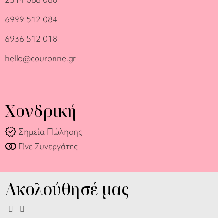
6999 512 084
6936 512 018
hello@couronne.gr
Χονδρική
verified
Σημεία Πώλησης
join_full
Γίνε Συνεργάτης
Ακολούθησέ μας