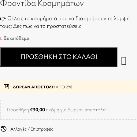
Φροντίδα Κοσμημάτων
👉 Θέλεις τα κοσμήματά σου να διατηρήσουν τη λάμψη
τους;
Δες πώς να το προστατεύσεις
Σε απόθεμα
ΠΡΟΣΘΉΚΗ ΣΤΟ ΚΑΛΆΘΙ
package
ΔΩΡΕΑΝ ΑΠΟΣΤΟΛΗ
ΑΠΟ 29€
Προσθήκη
€
30,00
ακόμη για δωρεάν αποστολή!
history
Αλλαγές / Επιστροφές