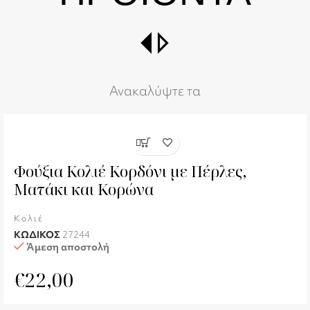
switch_right
Ανακαλύψτε τα
Φούξια Κολιέ Κορδόνι με Πέρλες,
Ματάκι και Κορώνα
Κολιέ
ΚΩΔΙΚΟΣ
27244
Άμεση αποστολή
€
22,00