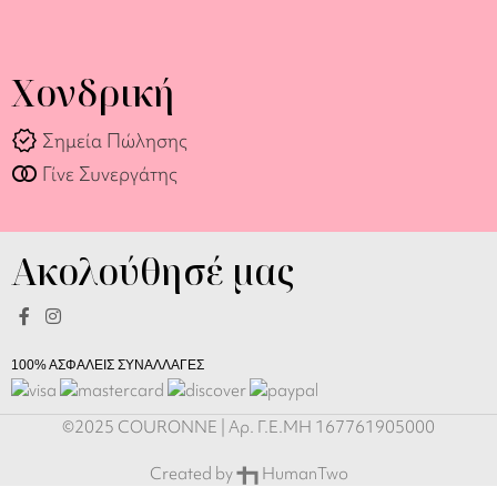
Χονδρική
verified
Σημεία Πώλησης
join_full
Γίνε Συνεργάτης
Ακολούθησέ μας
100% ΑΣΦΑΛΕΙΣ ΣΥΝΑΛΛΑΓΕΣ
©2025 COURONNE | Αρ. Γ.Ε.ΜΗ 167761905000
Created by
HumanTwo