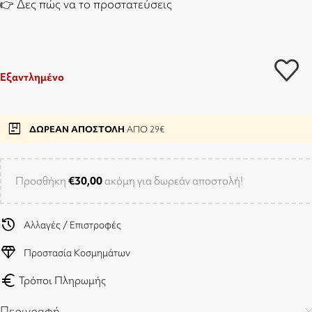
👉
Δες πώς να το προστατεύσεις
Εξαντλημένο
package
ΔΩΡΕΑΝ ΑΠΟΣΤΟΛΗ
ΑΠΟ 29€
Προσθήκη
€
30,00
ακόμη για δωρεάν αποστολή!
history
Αλλαγές / Επιστροφές
diamond
Προστασία Κοσμημάτων
euro
Τρόποι Πληρωμής
Περιγραφή