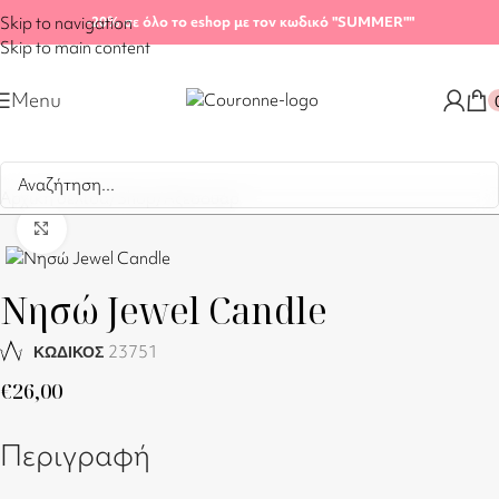
Skip to navigation
-20%
σε όλο το eshop με τον κωδικό "SUMMER"
"
Skip to main content
Menu
Αρχική σελίδα
/
Shop
/
Αξεσουάρ
Click to enlarge
Νησώ Jewel Candle
23751
ΚΩΔΙΚΟΣ
€
26,00
Περιγραφή