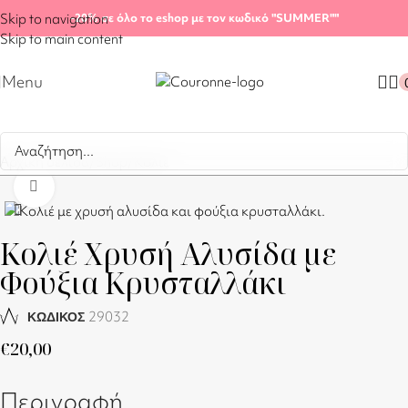
Skip to navigation
-20%
σε όλο το eshop με τον κωδικό "SUMMER"
"
Skip to main content
Menu
Αρχική σελίδα
/
Shop
/
Κολιέ
Click to enlarge
Κολιέ Χρυσή Αλυσίδα με
Φούξια Κρυσταλλάκι
29032
ΚΩΔΙΚΟΣ
€
20,00
Περιγραφή