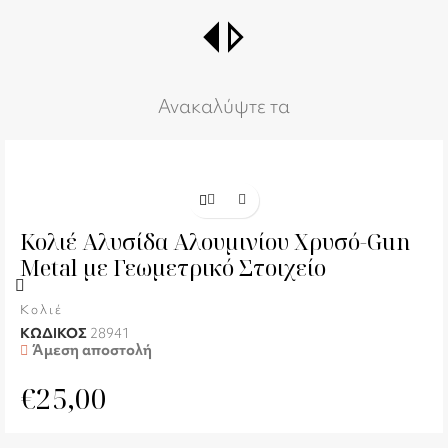
switch_right
Ανακαλύψτε τα
Κολιέ Αλυσίδα Αλουμινίου Χρυσό-Gun
Metal με Γεωμετρικό Στοιχείο
Κολιέ
ΚΩΔΙΚΟΣ
28941
Άμεση αποστολή
€
25,00