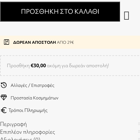
ΠΡΟΣΘΉΚΗ ΣΤΟ ΚΑΛΆΘΙ
package
ΔΩΡΕΑΝ ΑΠΟΣΤΟΛΗ
ΑΠΟ 29€
Προσθήκη
€
30,00
ακόμη για δωρεάν αποστολή!
history
Αλλαγές / Επιστροφές
diamond
Προστασία Κοσμημάτων
euro
Τρόποι Πληρωμής
Περιγραφή
Επιπλέον πληροφορίες
Αξιολογήσεις (0)