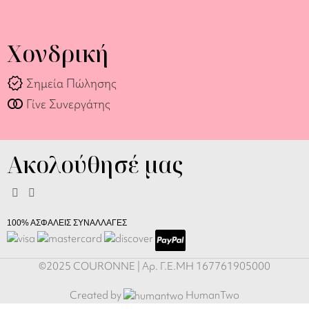
Χονδρική
verified
Σημεία Πώλησης
join_full
Γίνε Συνεργάτης
Ακολούθησέ μας
100% ΑΣΦΑΛΕΙΣ ΣΥΝΑΛΛΑΓΕΣ
©2025 COURONNE | Αρ. Γ.Ε.ΜΗ 167761905000
Created by
HumanTwo