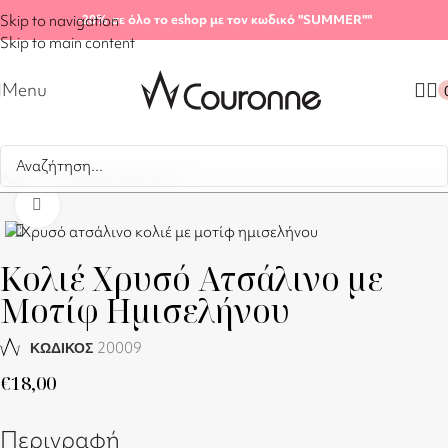
Skip to navigation
-20%
σε όλο το eshop με τον κωδικό "SUMMER"
"
Skip to main content
Menu
Αρχική σελίδα
/
Shop
/
Κολιέ
Click to enlarge
Κολιέ Χρυσό Ατσάλινο με
Μοτίφ Ημισελήνου
20009
ΚΩΔΙΚΟΣ
€
18,00
Περιγραφή