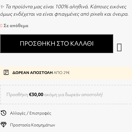
✨ Τα προϊόντα μας είναι 100% αληθινά. Κάποιες εικόνες
όμως ενδέχεται να είναι φτιαγμένες από pixels και όνειρα.
Σε απόθεμα
ΠΡΟΣΘΉΚΗ ΣΤΟ ΚΑΛΆΘΙ
package
ΔΩΡΕΑΝ ΑΠΟΣΤΟΛΗ
ΑΠΟ 29€
Προσθήκη
€
30,00
ακόμη για δωρεάν αποστολή!
history
Αλλαγές / Επιστροφές
diamond
Προστασία Κοσμημάτων