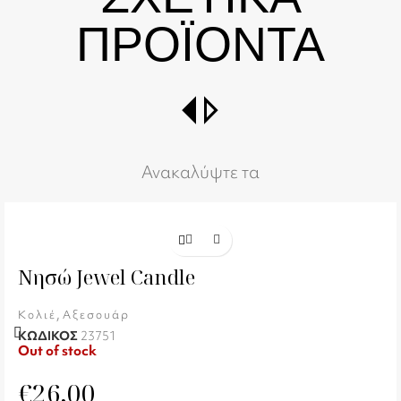
ΠΡΟΪΟΝΤΑ
switch_right
Ανακαλύψτε τα
Νησώ Jewel Candle
,
Κολιέ
Αξεσουάρ
ΚΩΔΙΚΟΣ
23751
Out of stock
€
26,00