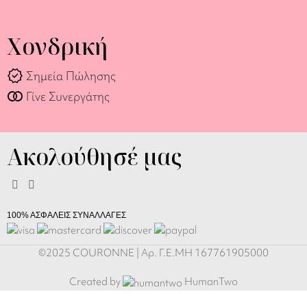
Χονδρική
verified
Σημεία Πώλησης
join_full
Γίνε Συνεργάτης
Ακολούθησέ μας
100% ΑΣΦΑΛΕΙΣ ΣΥΝΑΛΛΑΓΕΣ
©2025 COURONNE | Αρ. Γ.Ε.ΜΗ 167761905000
Created by
HumanTwo
Κολιέ