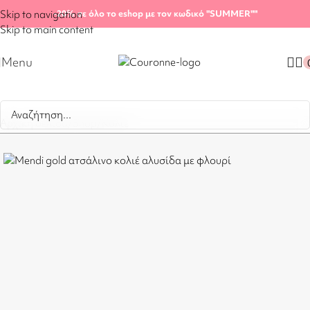
Skip to navigation
-20%
σε όλο το eshop με τον κωδικό "SUMMER"
"
Skip to main content
Menu
Αρχική σελίδα
/
Shop
/
Κολιέ