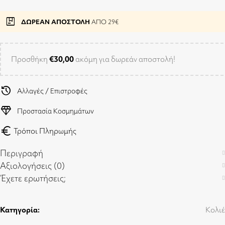
package
ΔΩΡΕΑΝ ΑΠΟΣΤΟΛΗ
ΑΠΟ 29€
Προσθήκη
€
30,00
ακόμη για δωρεάν αποστολή!
history
Αλλαγές / Επιστροφές
diamond
Προστασία Κοσμημάτων
euro
Τρόποι Πληρωμής
Περιγραφή
Αξιολογήσεις (0)
Έχετε ερωτήσεις;
Κατηγορία:
Κολιέ