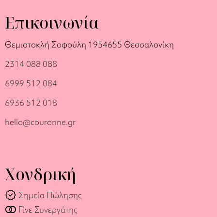
Επικοινωνία
Θεμιστοκλή Σοφούλη 19
54655 Θεσσαλονίκη
2314 088 088
6999 512 084
6936 512 018
hello@couronne.gr
Χονδρική
verified
Σημεία Πώλησης
join_full
Γίνε Συνεργάτης