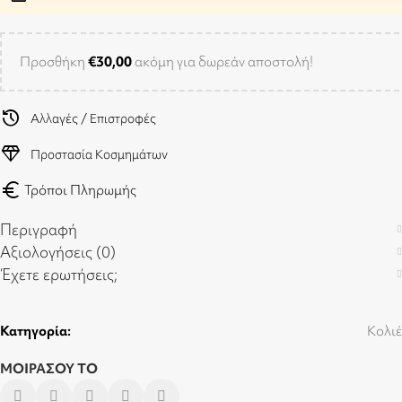
Προσθήκη
€
30,00
ακόμη για δωρεάν αποστολή!
history
Αλλαγές / Επιστροφές
diamond
Προστασία Κοσμημάτων
euro
Τρόποι Πληρωμής
Περιγραφή
Αξιολογήσεις (0)
Έχετε ερωτήσεις;
Κατηγορία:
Κολιέ
ΜΟΙΡΑΣΟΥ ΤΟ