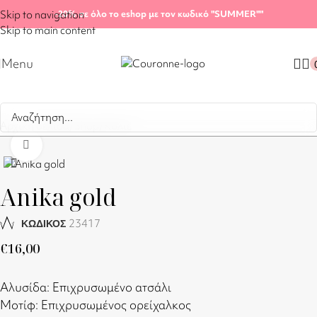
Skip to navigation
-20%
σε όλο το eshop με τον κωδικό "SUMMER"
"
Skip to main content
Menu
Αρχική σελίδα
/
Shop
/
Κολιέ
Click to enlarge
Anika gold
23417
ΚΩΔΙΚΟΣ
€
16,00
Αλυσίδα: Επιχρυσωμένο ατσάλι
Μοτίφ: Επιχρυσωμένος ορείχαλκος