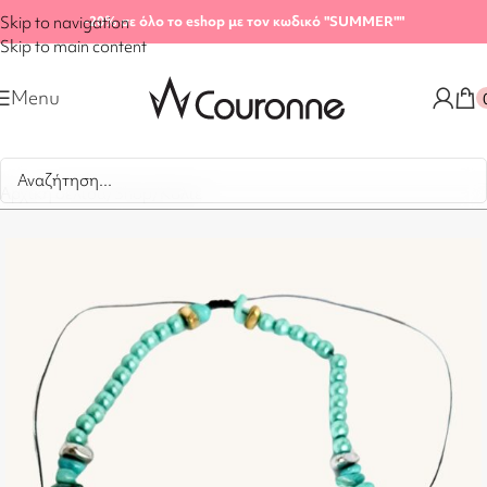
Skip to navigation
-20%
σε όλο το eshop με τον κωδικό "SUMMER"
"
Skip to main content
Menu
Αρχική σελίδα
/
Shop
/
Κολιέ