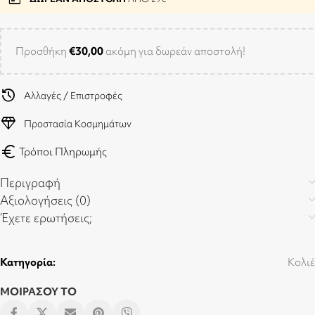
Προσθήκη
€
30,00
ακόμη για δωρεάν αποστολή!
history
Αλλαγές / Επιστροφές
diamond
Προστασία Κοσμημάτων
euro
Τρόποι Πληρωμής
Περιγραφή
Αξιολογήσεις (0)
Έχετε ερωτήσεις;
Κατηγορία:
Κολιέ
ΜΟΙΡΑΣΟΥ ΤΟ