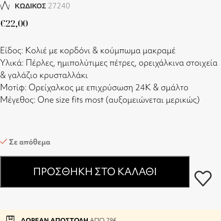
27240
ΚΩΔΙΚΟΣ
€
22,00
Είδος: Κολιέ με κορδόνι & κούμπωμα μακραμέ
Υλικά: Πέρλες, ημιπολύτιμες πέτρες, ορειχάλκινα στοιχεία
& γαλάζιο κρυσταλλάκι
Μοτίφ: Ορείχαλκος με επιχρύσωση 24Κ & σμάλτο
Μέγεθος: One size fits most (αυξομειώνεται μερικώς)
Σε απόθεμα
ΠΡΟΣΘΉΚΗ ΣΤΟ ΚΑΛΆΘΙ
package
ΔΩΡΕΑΝ ΑΠΟΣΤΟΛΗ
ΑΠΟ 29€