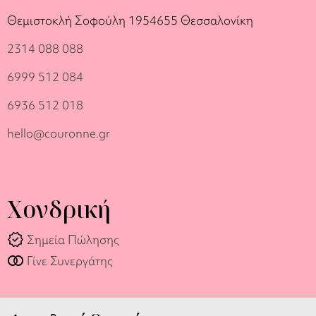
Θεμιστοκλή Σοφούλη 19
54655 Θεσσαλονίκη
2314 088 088
6999 512 084
6936 512 018
hello@couronne.gr
Χονδρική
verified
Σημεία Πώλησης
join_full
Γίνε Συνεργάτης