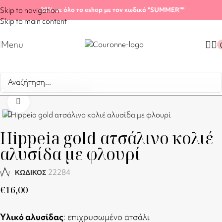
Skip to navigation
-20%
σε όλο το eshop με τον κωδικό "SUMMER"
"
Skip to main content
Menu
Αρχική σελίδα
/
Shop
/
Κολιέ
Click to enlarge
Hippeia gold ατσάλινο κολιέ
αλυσίδα με φλουρί
22284
ΚΩΔΙΚΟΣ
€
16,00
Υλικό αλυσίδας
: επιχρυσωμένο ατσάλι