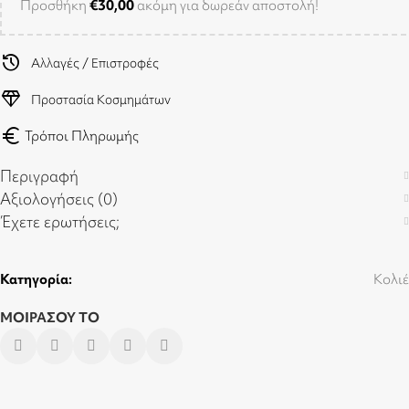
Προσθήκη
€
30,00
ακόμη για δωρεάν αποστολή!
history
Αλλαγές / Επιστροφές
diamond
Προστασία Κοσμημάτων
euro
Τρόποι Πληρωμής
Περιγραφή
Αξιολογήσεις (0)
Έχετε ερωτήσεις;
Κατηγορία:
Κολιέ
ΜΟΙΡΑΣΟΥ ΤΟ