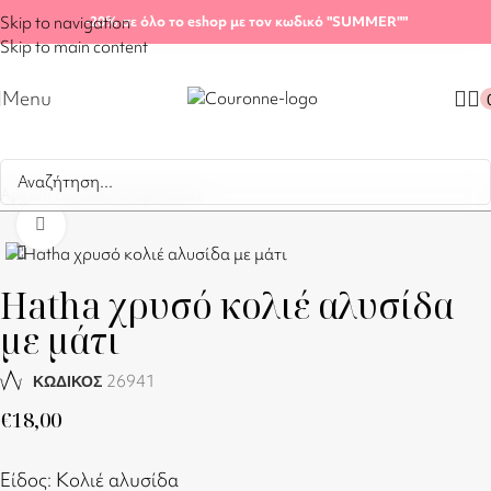
Skip to navigation
-20%
σε όλο το eshop με τον κωδικό "SUMMER"
"
Skip to main content
Menu
Αρχική σελίδα
/
Shop
/
Κολιέ
Click to enlarge
Hatha χρυσό κολιέ αλυσίδα
με μάτι
26941
ΚΩΔΙΚΟΣ
€
18,00
Είδος: Κολιέ αλυσίδα