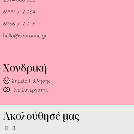
6999 512 084
6936 512 018
hello@couronne.gr
Χονδρική
verified
Σημεία Πώλησης
join_full
Γίνε Συνεργάτης
Ακολούθησέ μας