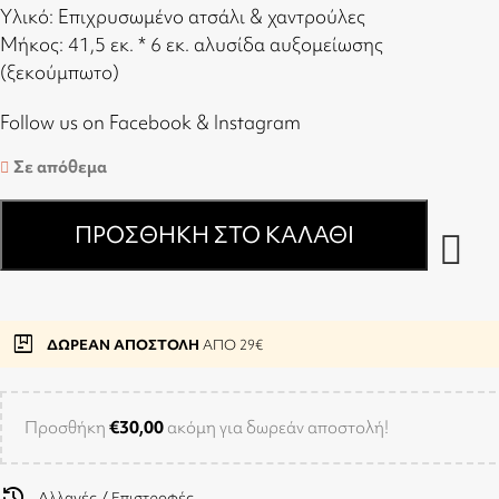
Υλικό: Επιχρυσωμένο ατσάλι & χαντρούλες
Μήκος: 41,5 εκ. * 6 εκ. αλυσίδα αυξομείωσης
(ξεκούμπωτο)
Follow us on
Facebook
&
Instagram
Σε απόθεμα
ΠΡΟΣΘΉΚΗ ΣΤΟ ΚΑΛΆΘΙ
package
ΔΩΡΕΑΝ ΑΠΟΣΤΟΛΗ
ΑΠΟ 29€
Προσθήκη
€
30,00
ακόμη για δωρεάν αποστολή!
history
Αλλαγές / Επιστροφές