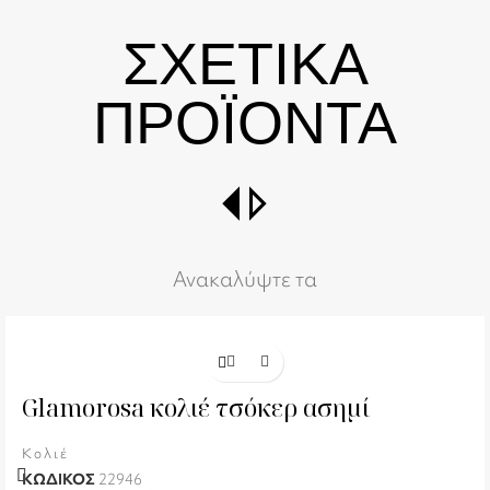
ΣΧΕΤΙΚΑ
ΠΡΟΪΟΝΤΑ
switch_right
Ανακαλύψτε τα
Glamorosa κολιέ τσόκερ ασημί
Κολιέ
ΚΩΔΙΚΟΣ
22946