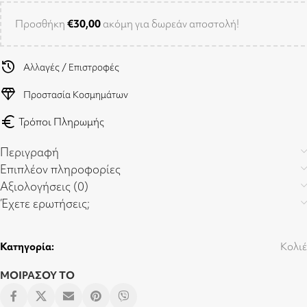
Προσθήκη
€
30,00
ακόμη για δωρεάν αποστολή!
history
Αλλαγές / Επιστροφές
diamond
Προστασία Κοσμημάτων
euro
Τρόποι Πληρωμής
Περιγραφή
Επιπλέον πληροφορίες
Αξιολογήσεις (0)
Έχετε ερωτήσεις;
Κατηγορία:
Κολιέ
ΜΟΙΡΑΣΟΥ ΤΟ