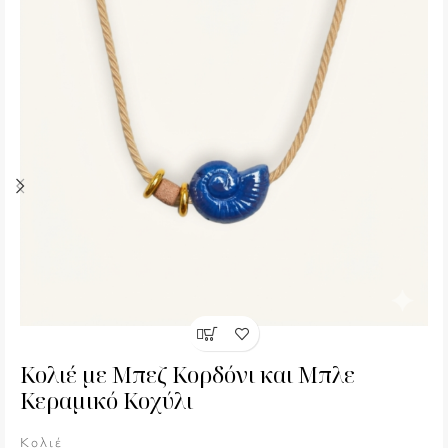
Κολιέ με Μπεζ Κορδόνι και Μπλε
Κεραμικό Κοχύλι
Κολιέ