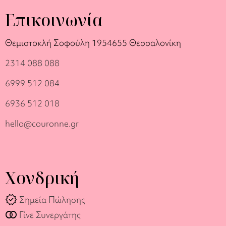
Επικοινωνία
Θεμιστοκλή Σοφούλη 19
54655 Θεσσαλονίκη
2314 088 088
6999 512 084
6936 512 018
hello@couronne.gr
Χονδρική
verified
Σημεία Πώλησης
join_full
Γίνε Συνεργάτης