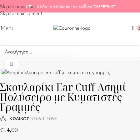
Skip to navigation
-20%
σε όλο το eshop με τον κωδικό "SUMMER"
"
Skip to main content
Menu
Αρχική σελίδα
/
Shop
/
Σκουλαρίκια
Click to enlarge
Σκουλαρίκι Ear Cuff Ασημί
Πολύσειρο με Κυματιστές
Γραμμές
31094-1096
ΚΩΔΙΚΟΣ
€
14,00