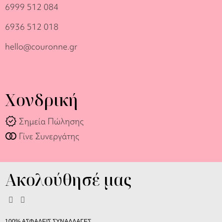
6999 512 084
6936 512 018
hello@couronne.gr
Χονδρική
verified
Σημεία Πώλησης
join_full
Γίνε Συνεργάτης
Ακολούθησέ μας
100% ΑΣΦΑΛΕΙΣ ΣΥΝΑΛΛΑΓΕΣ