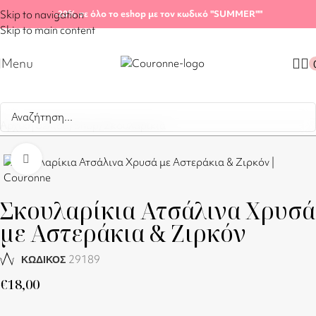
Skip to navigation
-20%
σε όλο το eshop με τον κωδικό "SUMMER"
"
Skip to main content
Menu
Αρχική σελίδα
/
Shop
/
Σκουλαρίκια
Click to enlarge
Σκουλαρίκια Ατσάλινα Χρυσά
με Αστεράκια & Ζιρκόν
29189
ΚΩΔΙΚΟΣ
€
18,00