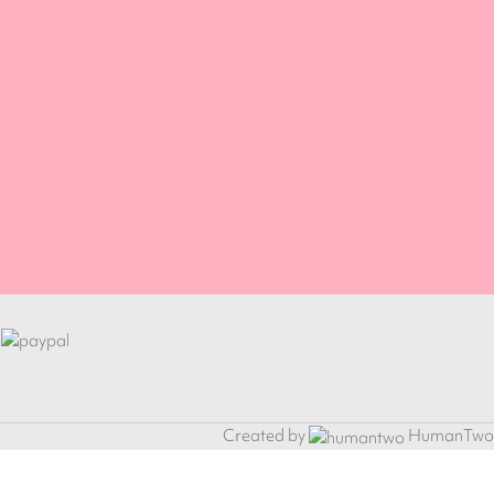
Created by
HumanTwo