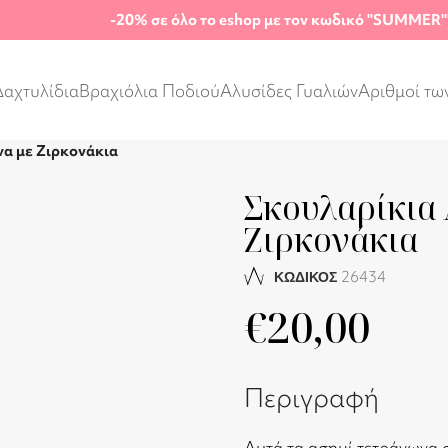
-20%
σε όλο το eshop με τον κωδικό "SUMMER"
Δαχτυλίδια
Βραχιόλια Ποδιού
Αλυσίδες Γυαλιών
Αριθμοί τω
α με Ζιρκονάκια
Σκουλαρίκια
Ζιρκονάκια
26434
ΚΩΔΙΚΟΣ
€
20,00
Περιγραφή
Αυτά τα ασημί τετράγωνα 