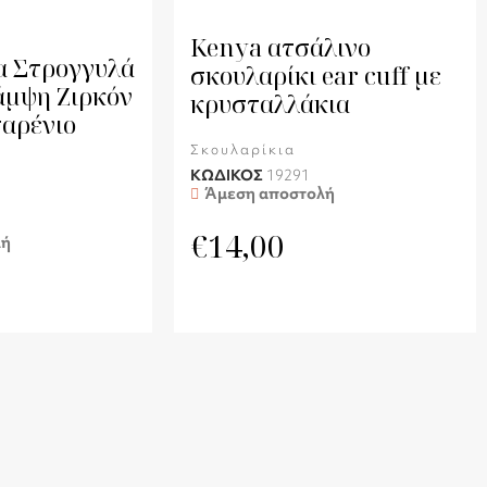
Kenya ατσάλινο
α Στρογγυλά
σκουλαρίκι ear cuff με
άμψη Ζιρκόν
κρυσταλλάκια
αρένιο
Σκουλαρίκια
ΚΩΔΙΚΟΣ
19291
Άμεση αποστολή
€
14,00
λή