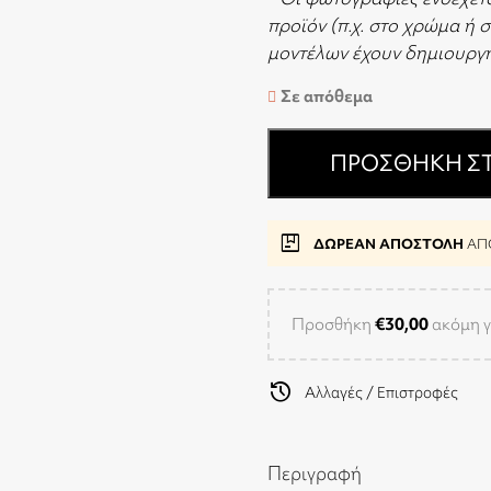
προϊόν (π.χ. στο χρώμα ή 
μοντέλων έχουν δημιουργη
Σε απόθεμα
ΠΡΟΣΘΉΚΗ ΣΤ
package
ΔΩΡΕΑΝ ΑΠΟΣΤΟΛΗ
ΑΠΟ
Προσθήκη
€
30,00
ακόμη γ
history
Αλλαγές / Επιστροφές
Περιγραφή