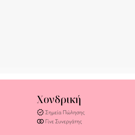
Χονδρική
verified
Σημεία Πώλησης
join_full
Γίνε Συνεργάτης