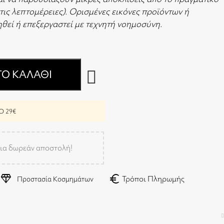
στις λεπτομέρειες). Ορισμένες εικόνες προϊόντων ή
θεί ή επεξεργαστεί με τεχνητή νοημοσύνη.
Ο ΚΑΛΆΘΙ
 29€
ια δωρεάν αποστολή!
diamond
euro
Τρόποι Πληρωμής
Προστασία Κοσμημάτων