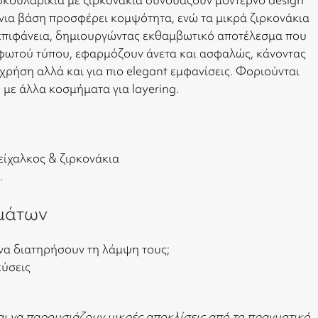
νια βάση προσφέρει κομψότητα, ενώ τα μικρά ζιρκονάκια
επιφάνεια, δημιουργώντας εκθαμβωτικό αποτέλεσμα που
φωτού τύπου, εφαρμόζουν άνετα και ασφαλώς, κάνοντας
 χρήση αλλά και για πιο elegant εμφανίσεις. Φοριούνται
με άλλα κοσμήματα για layering.
ίχαλκος & ζιρκονάκια
.
μάτων
να διατηρήσουν τη λάμψη τους;
εύσεις
αι να παρουσιάζουν μικρές αποκλίσεις από το πραγματικό