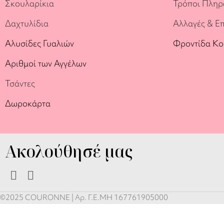
Σκουλαρίκια
Τρόποι Πλη
Δαχτυλίδια
Αλλαγές & Ε
Αλυσίδες Γυαλιών
Φροντίδα Κ
Αριθμοί των Αγγέλων
Τσάντες
Δωροκάρτα
Ακολούθησέ μας
©2025 COURONNE | Αρ. Γ.Ε.ΜΗ 167761905000