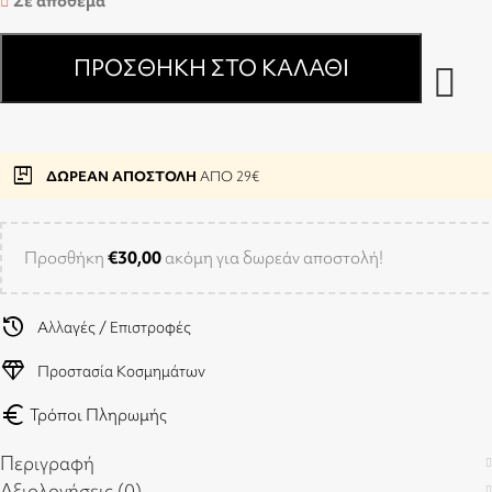
Σε απόθεμα
ΠΡΟΣΘΉΚΗ ΣΤΟ ΚΑΛΆΘΙ
package
ΔΩΡΕΑΝ ΑΠΟΣΤΟΛΗ
ΑΠΟ 29€
Προσθήκη
€
30,00
ακόμη για δωρεάν αποστολή!
history
Αλλαγές / Επιστροφές
diamond
Προστασία Κοσμημάτων
euro
Τρόποι Πληρωμής
Περιγραφή
Αξιολογήσεις (0)