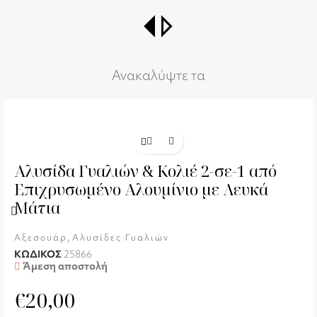
switch_right
Ανακαλύψτε τα
Αλυσίδα Γυαλιών & Κολιέ 2-σε-1 από
Επιχρυσωμένο Αλουμίνιο με Λευκά
Μάτια
,
Αξεσουάρ
Αλυσίδες Γυαλιών
ΚΩΔΙΚΟΣ
25866
Άμεση αποστολή
€
20,00