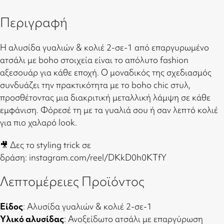
Περιγραφή
Η αλυσίδα γυαλιών & κολιέ 2-σε-1 από επαργυρωμένο
ατσάλι με boho στοιχεία είναι το απόλυτο fashion
αξεσουάρ για κάθε εποχή. Ο μοναδικός της σχεδιασμός
συνδυάζει την πρακτικότητα με το boho chic στυλ,
προσθέτοντας μια διακριτική μεταλλική λάμψη σε κάθε
εμφάνιση. Φόρεσέ τη με τα γυαλιά σου ή σαν λεπτό κολιέ
για πιο χαλαρό look.
🎥 Δες το styling trick σε
δράση:
instagram.com/reel/DKkD0h0KTfY
Λεπτομέρειες Προϊόντος
Είδος
: Αλυσίδα γυαλιών & κολιέ 2-σε-1
Υλικό αλυσίδας
: Ανοξείδωτο ατσάλι με επαργύρωση