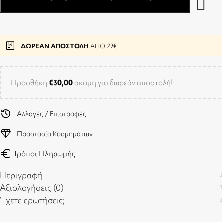
package
ΔΩΡΕΑΝ ΑΠΟΣΤΟΛΗ
ΑΠΟ 29€
Προσθήκη
€
30,00
ακόμη για δωρεάν αποστολή!
history
Αλλαγές / Επιστροφές
diamond
Προστασία Κοσμημάτων
euro
Τρόποι Πληρωμής
Περιγραφή
Αξιολογήσεις (0)
Έχετε ερωτήσεις;