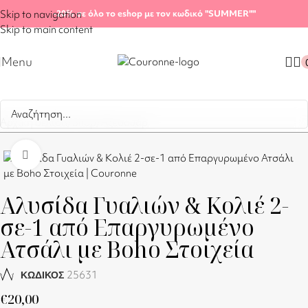
Skip to navigation
-20%
σε όλο το eshop με τον κωδικό "SUMMER"
"
Skip to main content
Menu
Αρχική σελίδα
/
Shop
/
Αξεσουάρ
Click to enlarge
Αλυσίδα Γυαλιών & Κολιέ 2-
σε-1 από Επαργυρωμένο
Ατσάλι με Boho Στοιχεία
25631
ΚΩΔΙΚΟΣ
€
20,00