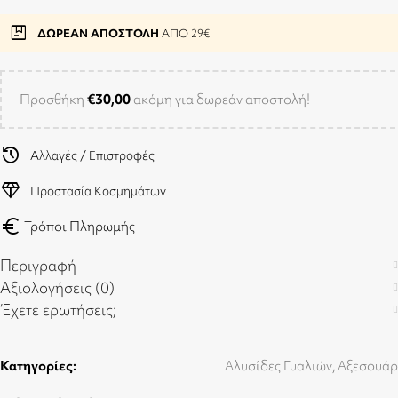
package
ΔΩΡΕΑΝ ΑΠΟΣΤΟΛΗ
ΑΠΟ 29€
Προσθήκη
€
30,00
ακόμη για δωρεάν αποστολή!
history
Αλλαγές / Επιστροφές
diamond
Προστασία Κοσμημάτων
euro
Τρόποι Πληρωμής
Περιγραφή
Αξιολογήσεις (0)
Έχετε ερωτήσεις;
Κατηγορίες:
Αλυσίδες Γυαλιών
,
Αξεσουάρ