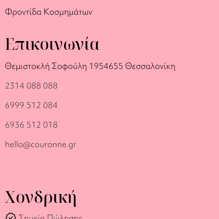
Φροντίδα Κοσμημάτων
Επικοινωνία
Θεμιστοκλή Σοφούλη 19
54655 Θεσσαλονίκη
2314 088 088
6999 512 084
6936 512 018
hello@couronne.gr
Χονδρική
verified
Σημεία Πώλησης