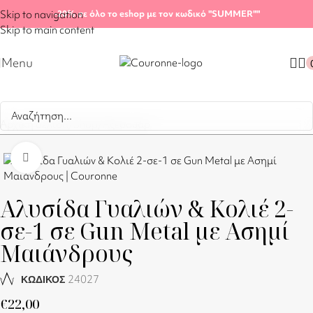
Skip to navigation
-20%
σε όλο το eshop με τον κωδικό "SUMMER"
"
Skip to main content
Menu
Αρχική σελίδα
/
Shop
/
Αξεσουάρ
Click to enlarge
Αλυσίδα Γυαλιών & Κολιέ 2-
σε-1 σε Gun Metal με Ασημί
Μαιάνδρους
24027
ΚΩΔΙΚΟΣ
€
22,00