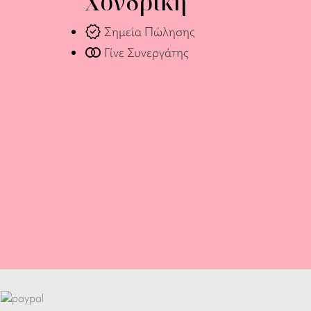
Χονδρική
verified
Σημεία Πώλησης
join_full
Γίνε Συνεργάτης