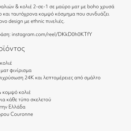
αλιών & κολιέ 2-σε-1 σε μαύρο ματ με boho χρυσά
κο και ταυτόχρονα κομψό κόσμημα που συνδυάζει
νο design με ethnic πινελιές.
δράση:
instagram.com/reel/DKkD0h0KTfY
οϊόντος
 κολιέ
 ματ φινίρισμα
επιχρύσωση 24Κ και λεπτομέρειες από σμάλτο
& κομψό κολιέ
ια κάθε τύπο σκελετού
στην Ελλάδα
ώρου Couronne