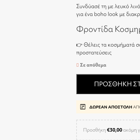
Συνδύασέ τη με λευκό λιν
για ένα boho look με διακ
Φροντίδα Κοσμη
👉 Θέλεις τα κοσμήματά σ
προστατεύσεις
Σε απόθεμα
ΠΡΟΣΘΉΚΗ ΣΤ
package
ΔΩΡΕΑΝ ΑΠΟΣΤΟΛΗ
ΑΠΟ
Προσθήκη
€
30,00
ακόμη γ