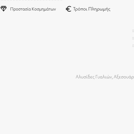
diamond
euro
Τρόποι Πληρωμής
Προστασία Κοσμημάτων
Αλυσίδες Γυαλιών
,
Αξεσουάρ