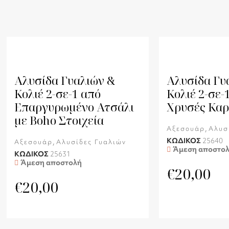
Αλυσίδα Γυαλιών &
Αλυσίδα Γυ
Κολιέ 2-σε-1 από
Κολιέ 2-σε-
Επαργυρωμένο Ατσάλι
Χρυσές Καρ
με Boho Στοιχεία
,
Αξεσουάρ
Αλυσ
ΚΩΔΙΚΟΣ
25640
,
Αξεσουάρ
Αλυσίδες Γυαλιών
Άμεση αποστο
ΚΩΔΙΚΟΣ
25631
Άμεση αποστολή
€
20,00
€
20,00