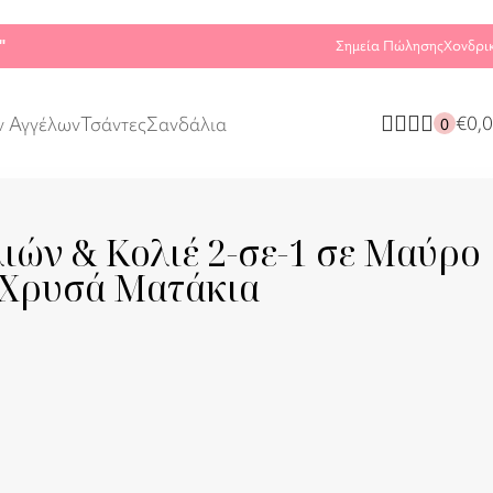
"
Σημεία Πώλησης
Χονδρι
€
0,
ν Αγγέλων
Τσάντες
Σανδάλια
0
ιών & Κολιέ 2-σε-1 σε Μαύρο
 Χρυσά Ματάκια