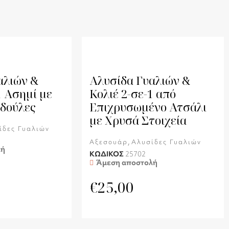
αλιών &
Αλυσίδα Γυαλιών &
1 Ασημί με
Κολιέ 2-σε-1 από
δούλες
Επιχρυσωμένο Ατσάλι
με Χρυσά Στοιχεία
ίδες Γυαλιών
,
Αξεσουάρ
Αλυσίδες Γυαλιών
λή
ΚΩΔΙΚΟΣ
25702
Άμεση αποστολή
€
25,00