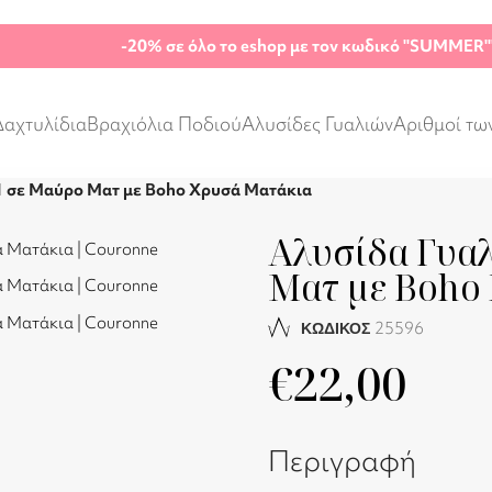
-20%
σε όλο το eshop με τον κωδικό "SUMMER"
Δαχτυλίδια
Βραχιόλια Ποδιού
Αλυσίδες Γυαλιών
Αριθμοί τω
-1 σε Μαύρο Ματ με Boho Χρυσά Ματάκια
Αλυσίδα Γυαλ
Ματ με Boho
25596
ΚΩΔΙΚΟΣ
€
22,00
Περιγραφή