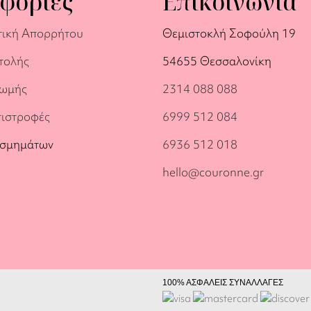
φορίες
Επικοινωνία
τική Απορρήτου
Θεμιστοκλή Σοφούλη 19
τολής
54655 Θεσσαλονίκη
ρωμής
2314 088 088
πιστροφές
6999 512 084
οσμημάτων
6936 512 018
hello@couronne.gr
100% ΑΣΦΑΛΕΙΣ ΣΥΝΑΛΛΑΓΕΣ