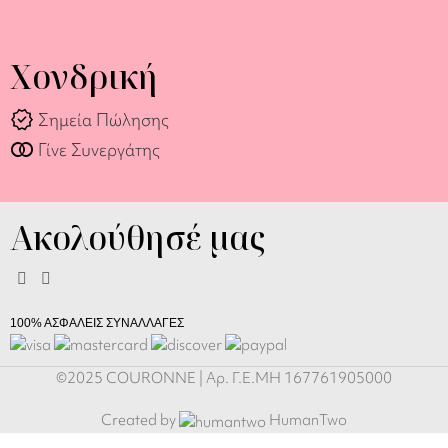
Χονδρική
verified
Σημεία Πώλησης
join_full
Γίνε Συνεργάτης
Ακολούθησέ μας
100% ΑΣΦΑΛΕΙΣ ΣΥΝΑΛΛΑΓΕΣ
©2025 COURONNE | Αρ. Γ.Ε.ΜΗ 167761905000
Αλυσίδα
Created by
HumanTwo