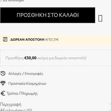
ΠΡΟΣΘΉΚΗ ΣΤΟ ΚΑΛΆΘΙ
package
ΔΩΡΕΑΝ ΑΠΟΣΤΟΛΗ
ΑΠΟ 29€
Προσθήκη
€
30,00
ακόμη για δωρεάν αποστολή!
history
Αλλαγές / Επιστροφές
diamond
Προστασία Κοσμημάτων
euro
Τρόποι Πληρωμής
Περιγραφή
Αξιολογήσεις (0)