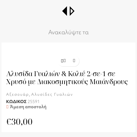
switch_right
Ανακαλύψτε τα
Αλυσίδα Γυαλιών & Κολιέ 2-σε-1 σε
Χρυσό με Διακοσμητικούς Μαιάνδρους
,
Αξεσουάρ
Αλυσίδες Γυαλιών
ΚΩΔΙΚΟΣ
25591
Άμεση αποστολή
€
30,00