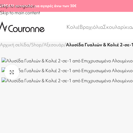
ΩΡΕΑΝ αποστολή για αγορές άνω των 30€
Skip to navigation
Skip to main content
Κολιέ
Βραχιόλια
Σκουλαρίκια
Αρχική σελίδα
/
Shop
/
Αξεσουάρ
/
Αλυσίδα Γυαλιών & Κολιέ 2-σε-
Click to enlarge