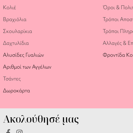
Κολιέ
Όροι & Πολι
Βραχιόλια
Τρόποι Αποσ
Σκουλαρίκια
Τρόποι Πλη
Δαχτυλίδια
Αλλαγές & Ε
Αλυσίδες Γυαλιών
Φροντίδα Κ
Αριθμοί των Αγγέλων
Τσάντες
Δωροκάρτα
Ακολούθησέ μας