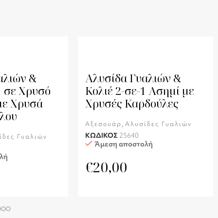
αλιών &
Αλυσίδα Γυαλιών &
1 σε Χρυσό
Κολιέ 2-σε-1 Ασημί με
με Χρυσά
Χρυσές Καρδούλες
λου
,
Αξεσουάρ
Αλυσίδες Γυαλιών
ΚΩΔΙΚΟΣ
25640
ίδες Γυαλιών
Άμεση αποστολή
λή
€
20,00