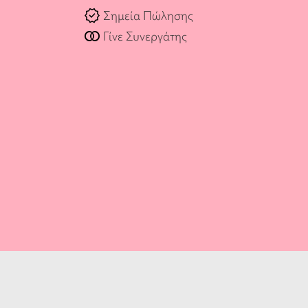
verified
Σημεία Πώλησης
join_full
Γίνε Συνεργάτης