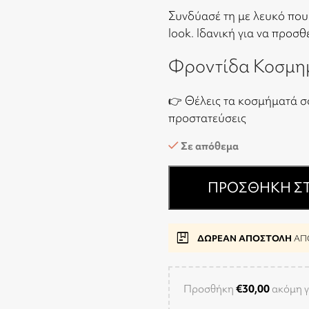
Συνδύασέ τη με λευκό που
look. Ιδανική για να προσθ
Φροντίδα Κοσμη
👉 Θέλεις τα κοσμήματά σ
προστατεύσεις
Σε απόθεμα
ΠΡΟΣΘΉΚΗ ΣΤ
package
ΔΩΡΕΑΝ ΑΠΟΣΤΟΛΗ
ΑΠΟ
Προσθήκη
€
30,00
ακόμη γ