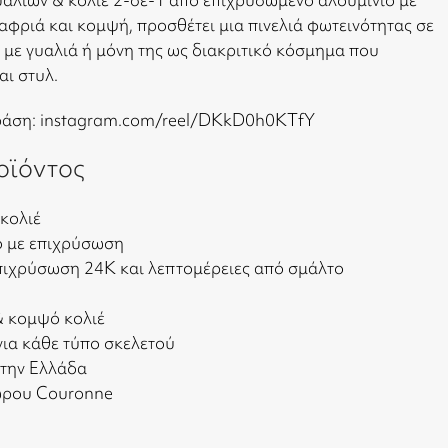
αφριά και κομψή, προσθέτει μια πινελιά φωτεινότητας σε
 με γυαλιά ή μόνη της ως διακριτικό κόσμημα που
αι στυλ.
δράση:
instagram.com/reel/DKkD0h0KTfY
οϊόντος
 κολιέ
ο με επιχρύσωση
επιχρύσωση 24Κ και λεπτομέρειες από σμάλτο
& κομψό κολιέ
ια κάθε τύπο σκελετού
στην Ελλάδα
ώρου Couronne