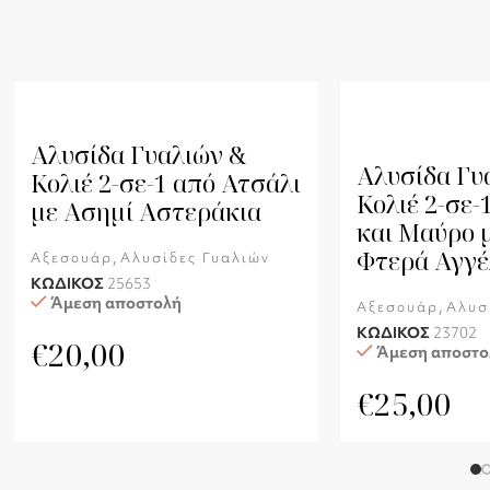
Αλυσίδα Γυαλιών &
Αλυσίδα Γυ
Κολιέ 2-σε-1 από Ατσάλι
Κολιέ 2-σε-
με Ασημί Αστεράκια
και Μαύρο 
Φτερά Αγγέ
,
Αξεσουάρ
Αλυσίδες Γυαλιών
ΚΩΔΙΚΟΣ
25653
Άμεση αποστολή
,
Αξεσουάρ
Αλυσ
ΚΩΔΙΚΟΣ
23702
€
20,00
Άμεση αποστο
€
25,00