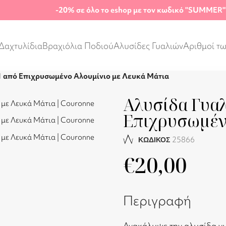
-20%
σε όλο το eshop με τον κωδικό "SUMMER"
Δαχτυλίδια
Βραχιόλια Ποδιού
Αλυσίδες Γυαλιών
Αριθμοί τ
1 από Επιχρυσωμένο Αλουμίνιο με Λευκά Μάτια
Αλυσίδα Γυαλ
Επιχρυσωμέν
25866
ΚΩΔΙΚΟΣ
€
20,00
Περιγραφή
Ανακάλυψε την αλυσίδα γυ