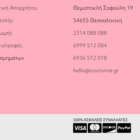
τική Απορρήτου
Θεμιστοκλή Σοφούλη 19
τολής
54655 Θεσσαλονίκη
ρωμής
2314 088 088
πιστροφές
6999 512 084
οσμημάτων
6936 512 018
hello@couronne.gr
100% ΑΣΦΑΛΕΙΣ ΣΥΝΑΛΛΑΓΕΣ