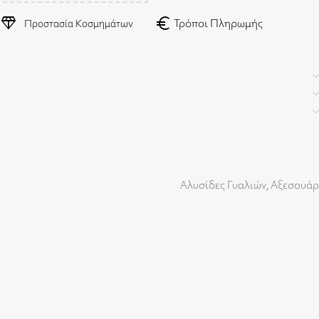
diamond
euro
Τρόποι Πληρωμής
Προστασία Κοσμημάτων
Αλυσίδες Γυαλιών
,
Αξεσουάρ