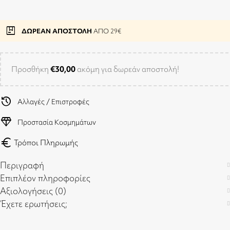
package
ΔΩΡΕΑΝ ΑΠΟΣΤΟΛΗ
ΑΠΟ 29€
Προσθήκη
€
30,00
ακόμη για δωρεάν αποστολή!
history
Αλλαγές / Επιστροφές
diamond
Προστασία Κοσμημάτων
euro
Τρόποι Πληρωμής
Περιγραφή
Επιπλέον πληροφορίες
Αξιολογήσεις (0)
Έχετε ερωτήσεις;