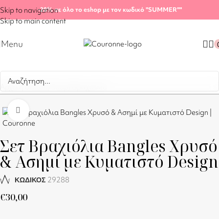
Skip to navigation
-20%
σε όλο το eshop με τον κωδικό "SUMMER"
"
Skip to main content
Menu
Αρχική σελίδα
/
Shop
/
Βραχιόλια
Click to enlarge
Σετ Βραχιόλια Bangles Χρυσό
& Ασημί με Κυματιστό Design
29288
ΚΩΔΙΚΟΣ
€
30,00