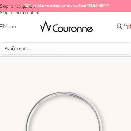
Skip to navigation
-20%
σε όλο το eshop με τον κωδικό "SUMMER"
"
Skip to main content
Menu
Αρχική σελίδα
/
Shop
/
Βραχιόλια