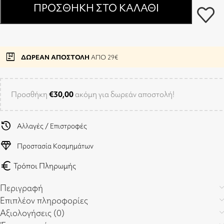
ΠΡΟΣΘΉΚΗ ΣΤΟ ΚΑΛΆΘΙ
package
ΔΩΡΕΑΝ ΑΠΟΣΤΟΛΗ
ΑΠΟ 29€
Προσθήκη
€
30,00
ακόμη για δωρεάν αποστολή!
history
Αλλαγές / Επιστροφές
diamond
Προστασία Κοσμημάτων
euro
Τρόποι Πληρωμής
Περιγραφή
Επιπλέον πληροφορίες
Αξιολογήσεις (0)