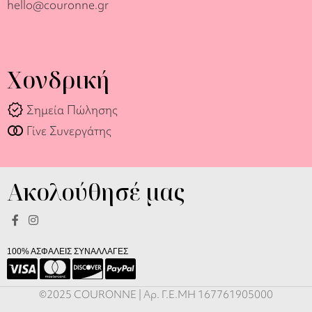
hello@couronne.gr
Χονδρική
verified
Σημεία Πώλησης
join_full
Γίνε Συνεργάτης
Ακολούθησέ μας
100% ΑΣΦΑΛΕΙΣ ΣΥΝΑΛΛΑΓΕΣ
Βραχιόλι
©2025 COURONNE | Αρ. Γ.Ε.ΜΗ 167761905000