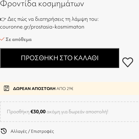
Φροντίδα κοσμημάτων
👉 Δες πώς να διατηρήσεις τη λάμψη του:
couronne.gr/prostasia-kosmimaton
Σε απόθεμα
ΠΡΟΣΘΉΚΗ ΣΤΟ ΚΑΛΆΘΙ
package
ΔΩΡΕΑΝ ΑΠΟΣΤΟΛΗ
ΑΠΟ 29€
Προσθήκη
€
30,00
ακόμη για δωρεάν αποστολή!
history
Αλλαγές / Επιστροφές