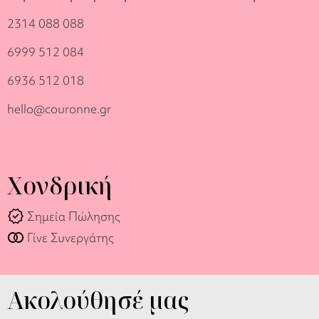
2314 088 088
6999 512 084
6936 512 018
hello@couronne.gr
Χονδρική
verified
Σημεία Πώλησης
join_full
Γίνε Συνεργάτης
Ακολούθησέ μας