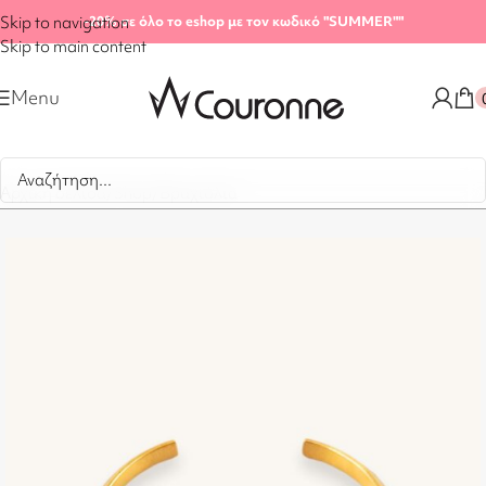
Skip to navigation
-20%
σε όλο το eshop με τον κωδικό "SUMMER"
"
Skip to main content
Menu
Αρχική σελίδα
/
Shop
/
Βραχιόλια