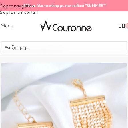
Skip to navigation
-20%
σε όλο το eshop με τον κωδικό "SUMMER"
"
Skip to main content
Menu
Αρχική σελίδα
/
Shop
/
Βραχιόλια