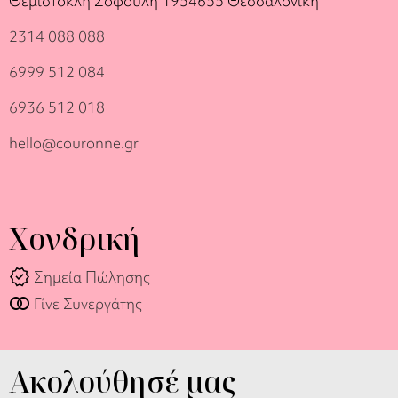
Θεμιστοκλή Σοφούλη 19
54655 Θεσσαλονίκη
2314 088 088
6999 512 084
6936 512 018
hello@couronne.gr
Χονδρική
verified
Σημεία Πώλησης
join_full
Γίνε Συνεργάτης
Ακολούθησέ μας