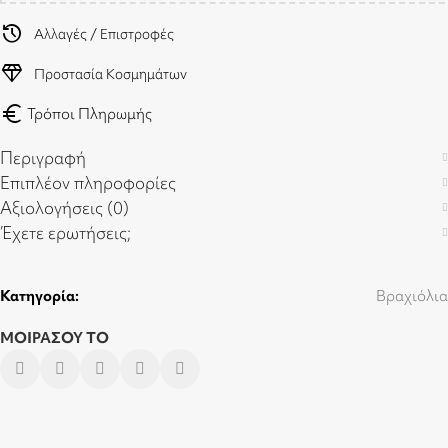
history
Αλλαγές / Επιστροφές
diamond
Προστασία Κοσμημάτων
euro
Τρόποι Πληρωμής
Περιγραφή
Επιπλέον πληροφορίες
Αξιολογήσεις (0)
Έχετε ερωτήσεις;
Κατηγορία:
Βραχιόλια
ΜΟΙΡΑΣΟΥ ΤΟ