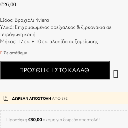
€
26,00
Είδος: Βραχιόλι riviera
Υλικά: Επιχρυσωμένος ορείχαλκος & ζιρκονάκια σε
τετράγωνη κοπή
Μήκος: 17 εκ. + 10 εκ. αλυσίδα αυξομείωσης
Σε απόθεμα
ΠΡΟΣΘΉΚΗ ΣΤΟ ΚΑΛΆΘΙ
package
ΔΩΡΕΑΝ ΑΠΟΣΤΟΛΗ
ΑΠΟ 29€
Προσθήκη
€
30,00
ακόμη για δωρεάν αποστολή!