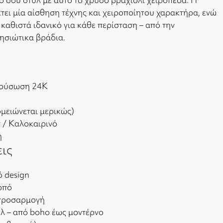
ει μία αίσθηση τέχνης και χειροποίητου χαρακτήρα, ενώ
 καθιστά ιδανικό για κάθε περίσταση – από την
νησιώτικα βράδια.
ιχρύσωση 24K
ομειώνεται μερικώς)
t / Καλοκαιρινό
ή
εις
 design
ρπό
 προσαρμογή
υλ – από boho έως μοντέρνο