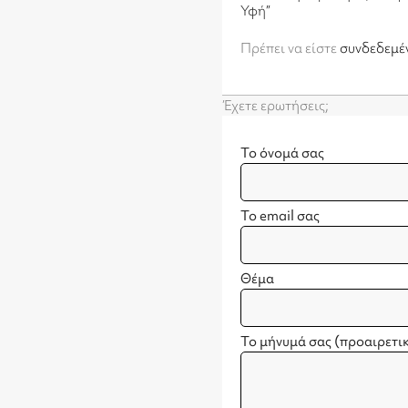
Υφή”
Πρέπει να είστε
συνδεδεμέ
Έχετε ερωτήσεις;
Το όνομά σας
Το email σας
Θέμα
Το μήνυμά σας (προαιρετι