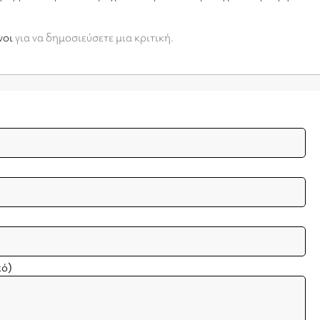
νοι
για να δημοσιεύσετε μια κριτική.
κό)