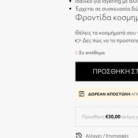
Ιδανικό για layering με άλ
Έρχεται σε συσκευασία δ
Φροντίδα κοσμη
Θέλεις τα κοσμήματά σου 
👉
Δες πώς να το προστατ
Σε απόθεμα
ΠΡΟΣΘΉΚΗ ΣΤ
package
ΔΩΡΕΑΝ ΑΠΟΣΤΟΛΗ
ΑΠΟ
Προσθήκη
€
30,00
ακόμη γ
history
Αλλαγές / Επιστροφές