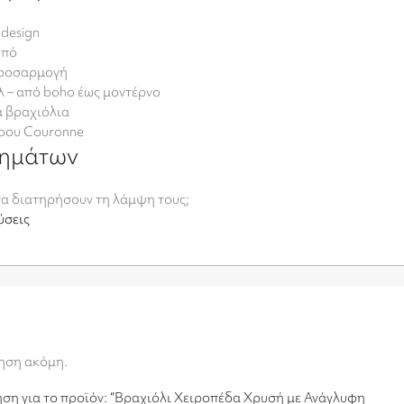
design
ρπό
προσαρμογή
υλ – από boho έως μοντέρνο
λα βραχιόλια
ώρου Couronne
μημάτων
να διατηρήσουν τη λάμψη τους;
ύσεις
γηση ακόμη.
ηση για το προϊόν: “Βραχιόλι Χειροπέδα Χρυσή με Ανάγλυφη