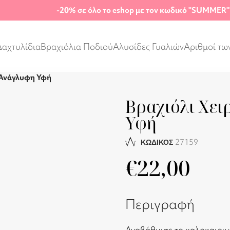
-20%
σε όλο το eshop με τον κωδικό "SUMMER"
Δαχτυλίδια
Βραχιόλια Ποδιού
Αλυσίδες Γυαλιών
Αριθμοί τω
 Ανάγλυφη Υφή
Βραχιόλι Χει
Υφή
27159
ΚΩΔΙΚΟΣ
€
22,00
Περιγραφή
Αναβάθμισε το καλοκαιριν