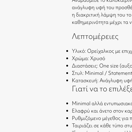
ανάγλυφη υφή του προσθέτ
η διακριτική λάμψη του το
καθημερινότητα μέχρι τα 
Λεπτομέρειες
Υλικό: Ορείχαλκος με επ
Χρώμα: Χρυσό
Διαστάσεις: One size (αυξ
Στυλ: Minimal / Statemen
Κατασκευή: Ανάγλυφη υφ
Γιατί να το επιλέξ
Minimal αλλά εντυπωσιακό
Ελαφρύ και άνετο στον κα
Ρυθμιζόμενο μέγεθος για
Ταιριάζει σε κάθε τύπο στ