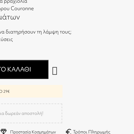
λα βραχιόλια
ώρου Couronne
μάτων
να διατηρήσουν τη λάμψη τους;
εύσεις
Ο ΚΑΛΆΘΙ
 29€
ια δωρεάν αποστολή!
diamond
euro
Τρόποι Πληρωμής
Προστασία Κοσμημάτων