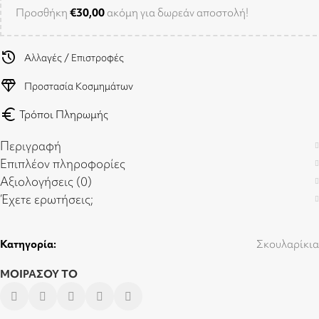
Προσθήκη
€
30,00
ακόμη για δωρεάν αποστολή!
history
Αλλαγές / Επιστροφές
diamond
Προστασία Κοσμημάτων
euro
Τρόποι Πληρωμής
Περιγραφή
Επιπλέον πληροφορίες
Αξιολογήσεις (0)
Έχετε ερωτήσεις;
Κατηγορία:
Σκουλαρίκια
ΜΟΙΡΑΣΟΥ ΤΟ