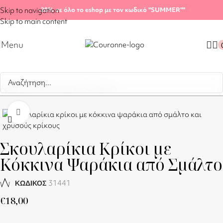
Skip to navigation
-20%
σε όλο το eshop με τον κωδικό "SUMMER"
"
Skip to main content
Menu
Αρχική σελίδα
/
Shop
/
Σκουλαρίκια
Click to enlarge
Σκουλαρίκια Κρίκοι με
Κόκκινα Ψαράκια από Σμάλτο
31441
ΚΩΔΙΚΟΣ
€
18,00