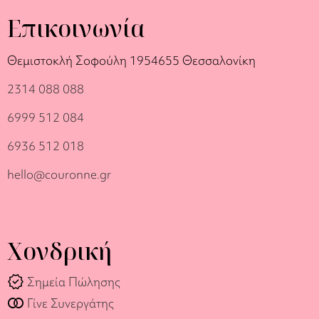
Επικοινωνία
Θεμιστοκλή Σοφούλη 19
54655 Θεσσαλονίκη
2314 088 088
6999 512 084
6936 512 018
hello@couronne.gr
Χονδρική
verified
Σημεία Πώλησης
join_full
Γίνε Συνεργάτης