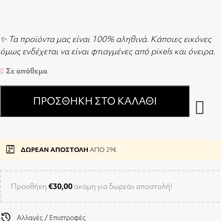
✨ Τα προϊόντα μας είναι 100% αληθινά. Κάποιες εικόνες
όμως ενδέχεται να είναι φτιαγμένες από pixels και όνειρα.
Σε απόθεμα
ΠΡΟΣΘΉΚΗ ΣΤΟ ΚΑΛΆΘΙ
package
ΔΩΡΕΑΝ ΑΠΟΣΤΟΛΗ
ΑΠΟ 29€
Προσθήκη
€
30,00
ακόμη για δωρεάν αποστολή!
history
Αλλαγές / Επιστροφές