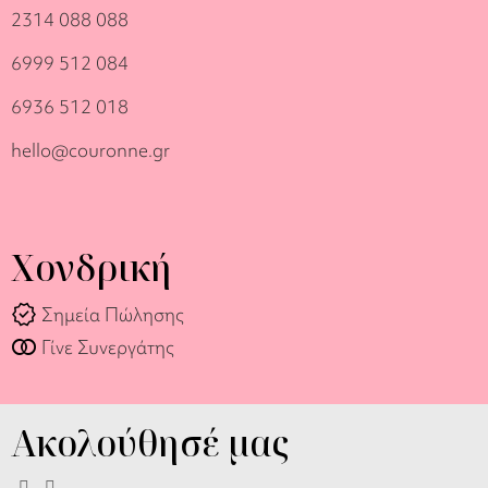
2314 088 088
6999 512 084
6936 512 018
hello@couronne.gr
Χονδρική
verified
Σημεία Πώλησης
join_full
Γίνε Συνεργάτης
Ακολούθησέ μας