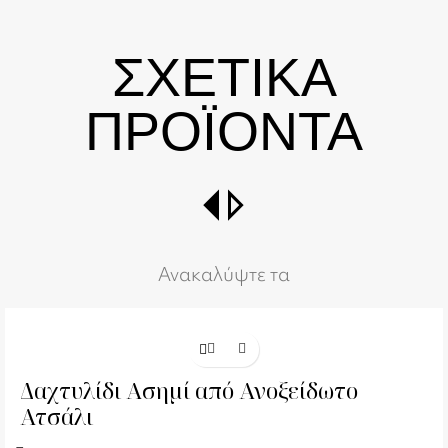
ΣΧΕΤΙΚΑ
ΠΡΟΪΟΝΤΑ
switch_right
Ανακαλύψτε τα
Δαχτυλίδι Ασημί από Ανοξείδωτο
Ατσάλι