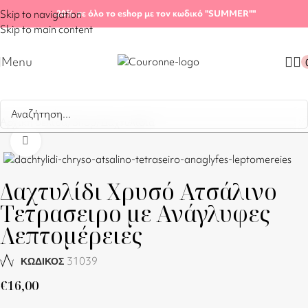
Skip to navigation
-20%
σε όλο το eshop με τον κωδικό "SUMMER"
"
Skip to main content
Menu
Αρχική σελίδα
/
Shop
/
Δαχτυλίδια
Click to enlarge
Δαχτυλίδι Χρυσό Ατσάλινο
Τετρασειρο με Ανάγλυφες
Λεπτομέρειες
31039
ΚΩΔΙΚΟΣ
€
16,00