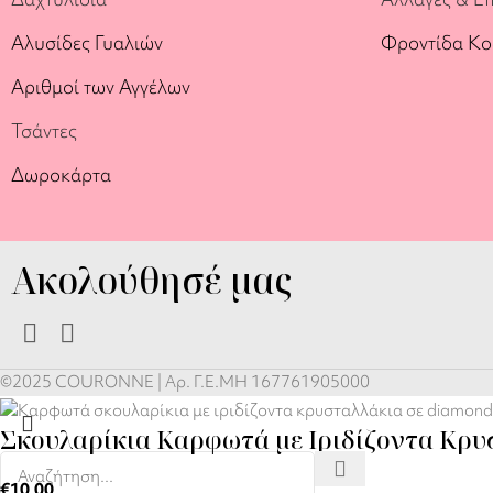
Αλυσίδες Γυαλιών
Φροντίδα Κ
Αριθμοί των Αγγέλων
Τσάντες
Δωροκάρτα
Ακολούθησέ μας
©2025 COURONNE | Αρ. Γ.Ε.ΜΗ 167761905000
Σκουλαρίκια Καρφωτά με Ιριδίζοντα Κρυ
€
10,00