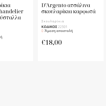
ίκια
D’Argento ατσάλινα
handelier
σκουλαρίκια καρφωτά
ρύσταλλα
Σκουλαρίκια
ΚΩΔΙΚΟΣ
22301
Άμεση αποστολή
λή
€
18,00