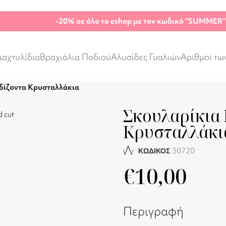
-20%
σε όλο το eshop με τον κωδικό "SUMMER"
Δαχτυλίδια
Βραχιόλια Ποδιού
Αλυσίδες Γυαλιών
Αριθμοί τω
δίζοντα Κρυσταλλάκια
Σκουλαρίκια 
Κρυσταλλάκι
30720
ΚΩΔΙΚΟΣ
€
10,00
Περιγραφή