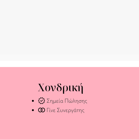
Χονδρική
verified
Σημεία Πώλησης
join_full
Γίνε Συνεργάτης