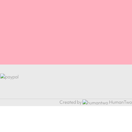
Created by
HumanTwo