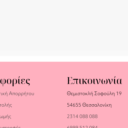
φορίες
Επικοινωνία
τική Απορρήτου
Θεμιστοκλή Σοφούλη 19
τολής
54655 Θεσσαλονίκη
ρωμής
2314 088 088
πιστροφές
6999 512 084