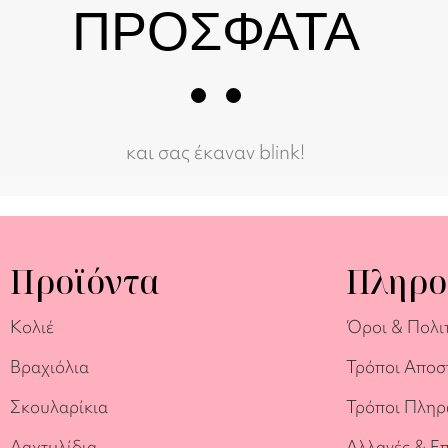
ΠΡΟΣΦΑΤΑ
και σας έκαναν blink!
Προϊόντα
Πληρο
Κολιέ
Όροι & Πολι
Βραχιόλια
Τρόποι Αποσ
Σκουλαρίκια
Τρόποι Πλη
Δαχτυλίδια
Αλλαγές & Ε