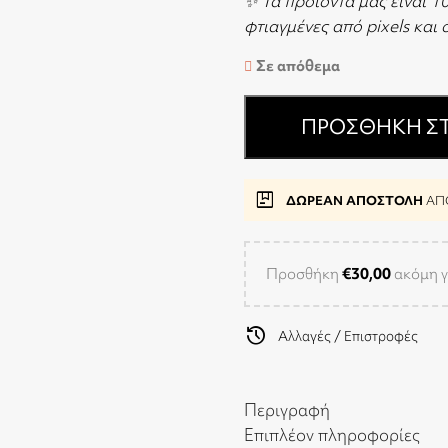
✨ Τα προϊόντα μας είναι 1
φτιαγμένες από pixels και
Σε απόθεμα
ΠΡΟΣΘΉΚΗ ΣΤ
package
ΔΩΡΕΑΝ ΑΠΟΣΤΟΛΗ
ΑΠΟ
Προσθήκη
€
30,00
ακόμη γ
history
Αλλαγές / Επιστροφές
Περιγραφή
Επιπλέον πληροφορίες