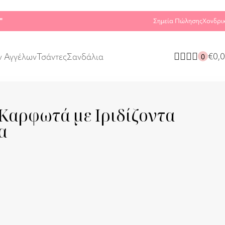
"
Σημεία Πώλησης
Χονδρι
€
0,
ν Αγγέλων
Τσάντες
Σανδάλια
0
Καρφωτά με Ιριδίζοντα
α