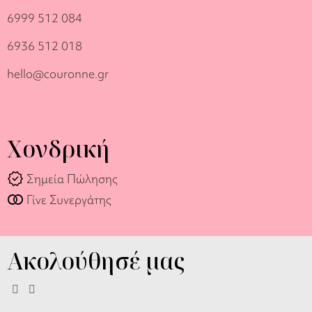
6999 512 084
6936 512 018
hello@couronne.gr
Χονδρική
verified
Σημεία Πώλησης
join_full
Γίνε Συνεργάτης
Ακολούθησέ μας