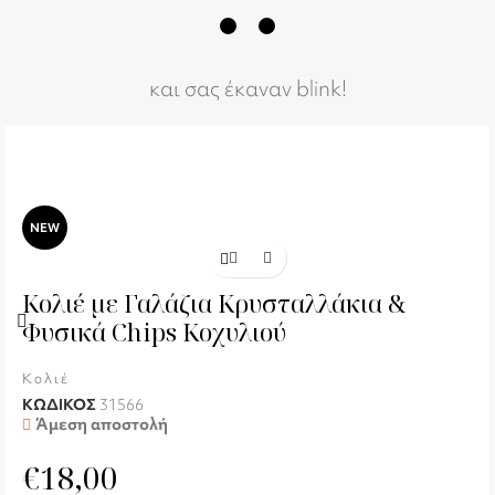
και σας έκαναν blink!
NEW
Κολιέ με Γαλάζια Κρυσταλλάκια &
Φυσικά Chips Κοχυλιού
Κολιέ
ΚΩΔΙΚΟΣ
31566
Άμεση αποστολή
€
18,00