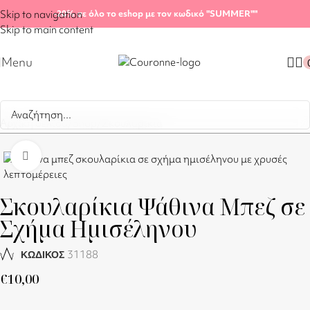
Skip to navigation
-20%
σε όλο το eshop με τον κωδικό "SUMMER"
"
Skip to main content
Menu
Αρχική σελίδα
/
Shop
/
Σκουλαρίκια
Click to enlarge
Σκουλαρίκια Ψάθινα Μπεζ σε
Σχήμα Ημισέληνου
31188
ΚΩΔΙΚΟΣ
€
10,00