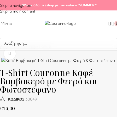
Skip to navigation
-20%
σε όλο το eshop με τον κωδικό "SUMMER"
"
Skip to main content
Menu
Αρχική σελίδα
/
Shop
/
T-Shirts
Click to enlarge
T-Shirt Couronne Καφέ
Βαμβακερό με Φτερά και
Φωτοστέφανο
30049
ΚΩΔΙΚΟΣ
€
16,00