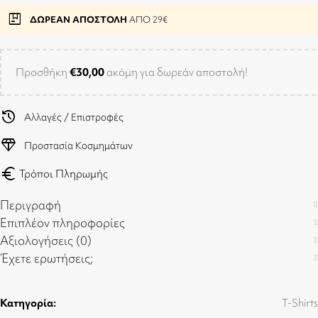
package
ΔΩΡΕΑΝ ΑΠΟΣΤΟΛΗ
ΑΠΟ 29€
Προσθήκη
€
30,00
ακόμη για δωρεάν αποστολή!
history
Αλλαγές / Επιστροφές
diamond
Προστασία Κοσμημάτων
euro
Τρόποι Πληρωμής
Περιγραφή
Επιπλέον πληροφορίες
Αξιολογήσεις (0)
Έχετε ερωτήσεις;
Κατηγορία:
T-Shirts