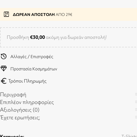
package
ΔΩΡΕΑΝ ΑΠΟΣΤΟΛΗ
ΑΠΟ 29€
Προσθήκη
€
30,00
ακόμη για δωρεάν αποστολή!
history
Αλλαγές / Επιστροφές
diamond
Προστασία Κοσμημάτων
euro
Τρόποι Πληρωμής
Περιγραφή
Επιπλέον πληροφορίες
Αξιολογήσεις (0)
Έχετε ερωτήσεις;
Κατηγορία:
T-Shirts