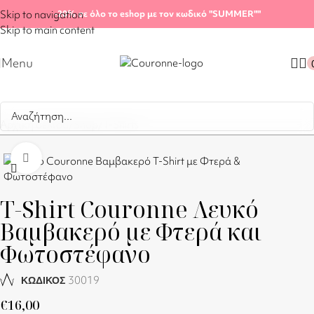
Skip to navigation
-20%
σε όλο το eshop με τον κωδικό "SUMMER"
"
Skip to main content
Menu
Αρχική σελίδα
/
Shop
/
T-Shirts
Click to enlarge
T-Shirt Couronne Λευκό
Βαμβακερό με Φτερά και
Φωτοστέφανο
30019
ΚΩΔΙΚΟΣ
€
16,00