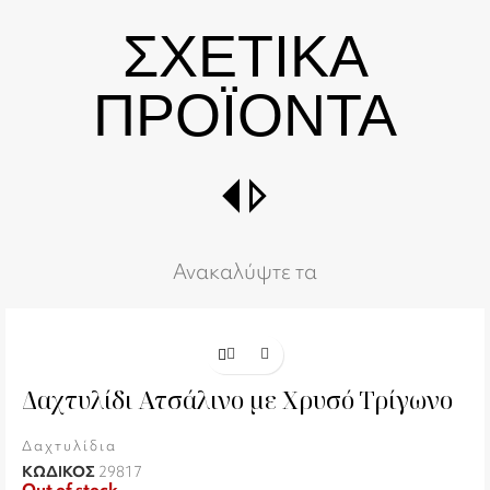
ΣΧΕΤΙΚΑ
ΠΡΟΪΟΝΤΑ
switch_right
Ανακαλύψτε τα
Δαχτυλίδι Ατσάλινο με Χρυσό Τρίγωνο
Δαχτυλίδια
ΚΩΔΙΚΟΣ
29817