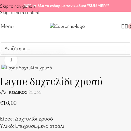
Skip to navigation
-20%
σε όλο το eshop με τον κωδικό "SUMMER"
"
Skip to main content
Menu
Αρχική σελίδα
/
Shop
/
Δαχτυλίδια
Click to enlarge
Layne δαχτυλίδι χρυσό
25035
ΚΩΔΙΚΟΣ
€
16,00
Είδος: Δαχτυλίδι χρυσό
Υλικό: Επιχρυσωμένο ατσάλι