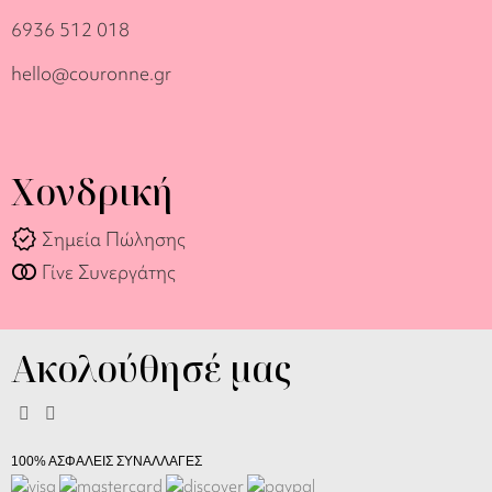
6936 512 018
hello@couronne.gr
Χονδρική
verified
Σημεία Πώλησης
join_full
Γίνε Συνεργάτης
Ακολούθησέ μας
100% ΑΣΦΑΛΕΙΣ ΣΥΝΑΛΛΑΓΕΣ