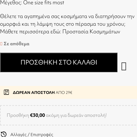
Μέγεθος: One size fits most
Θέλετε τα αγαπημένα σας κοσμήματα να διατηρήσουν την
ομορφιά και τη λάμψη τους στο πέρασμα του χρόνου;
Μάθετε περισσότερα εδώ:
Προστασία Κοσμημάτων
Σε απόθεμα
ΠΡΟΣΘΉΚΗ ΣΤΟ ΚΑΛΆΘΙ
package
ΔΩΡΕΑΝ ΑΠΟΣΤΟΛΗ
ΑΠΟ 29€
Προσθήκη
€
30,00
ακόμη για δωρεάν αποστολή!
history
Αλλαγές / Επιστροφές