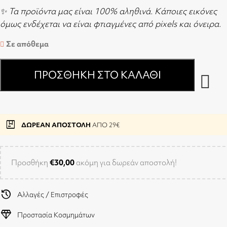
✨ Τα προϊόντα μας είναι 100% αληθινά. Κάποιες εικόνες
όμως ενδέχεται να είναι φτιαγμένες από pixels και όνειρα.
Σε απόθεμα
ΠΡΟΣΘΉΚΗ ΣΤΟ ΚΑΛΆΘΙ
package
ΔΩΡΕΑΝ ΑΠΟΣΤΟΛΗ
ΑΠΟ 29€
Προσθήκη
€
30,00
ακόμη για δωρεάν αποστολή!
history
Αλλαγές / Επιστροφές
diamond
Προστασία Κοσμημάτων