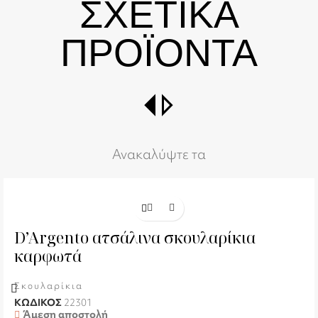
ΣΧΕΤΙΚΑ
ΠΡΟΪΟΝΤΑ
switch_right
Ανακαλύψτε τα
D’Argento ατσάλινα σκουλαρίκια
καρφωτά
Σκουλαρίκια
ΚΩΔΙΚΟΣ
22301
Άμεση αποστολή