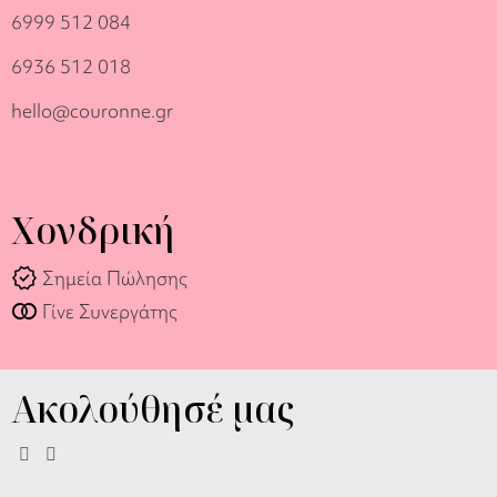
6999 512 084
6936 512 018
hello@couronne.gr
Χονδρική
verified
Σημεία Πώλησης
join_full
Γίνε Συνεργάτης
Ακολούθησέ μας