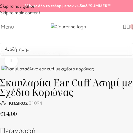
Skip to navigation
-20%
σε όλο το eshop με τον κωδικό "SUMMER"
"
Skip to main content
Menu
Αρχική σελίδα
/
Shop
/
Σκουλαρίκια
Click to enlarge
Σκουλαρίκι Ear Cuff Ασημί με
Σχέδιο Κορώνας
31094
ΚΩΔΙΚΟΣ
€
14,00
Περιγραφή