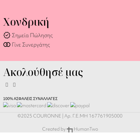
Χονδρική
verified
Σημεία Πώλησης
join_full
Γίνε Συνεργάτης
Ακολούθησέ μας
100% ΑΣΦΑΛΕΙΣ ΣΥΝΑΛΛΑΓΕΣ
©2025 COURONNE | Αρ. Γ.Ε.ΜΗ 167761905000
Created by
HumanTwo
Σκουλαρίκια