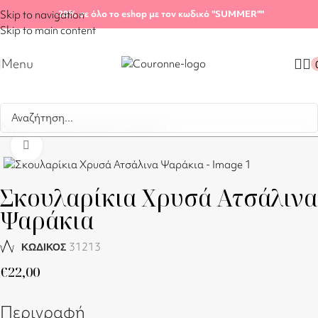
Skip to navigation
-20%
σε όλο το eshop με τον κωδικό "SUMMER"
"
Skip to main content
Menu
Αρχική σελίδα
/
Shop
/
Σκουλαρίκια
Click to enlarge
Σκουλαρίκια Χρυσά Ατσάλινα
Ψαράκια
31213
ΚΩΔΙΚΟΣ
€
22,00
Περιγραφή