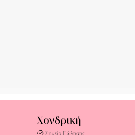
Χονδρική
verified
Σημεία Πώλησης