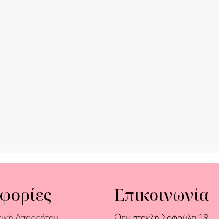
φορίες
Επικοινωνία
τική Απορρήτου
Θεμιστοκλή Σοφούλη 19