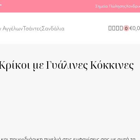
"
Σημεία Πώλησης
Χονδρι
€
0,
ν Αγγέλων
Τσάντες
Σανδάλια
0
Κρίκοι με Γυάλινες Κόκκινες
αι παιχνιδιάρικη πινελιά στις εμφανίσεις σας με αυτά τα