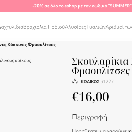
-20%
σε όλο το eshop με τον κωδικό "SUMMER"
Δαχτυλίδια
Βραχιόλια Ποδιού
Αλυσίδες Γυαλιών
Αριθμοί τω
ινες Κόκκινες Φραουλίτσες
Σκουλαρίκια 
Φραουλίτσες
31227
ΚΩΔΙΚΟΣ
€
16,00
Περιγραφή
Προσθέστε μια χαρούμενη κ