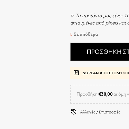
✨ Τα προϊόντα μας είναι 1
φτιαγμένες από pixels και
Σε απόθεμα
ΠΡΟΣΘΉΚΗ ΣΤ
package
ΔΩΡΕΑΝ ΑΠΟΣΤΟΛΗ
ΑΠΟ
Προσθήκη
€
30,00
ακόμη γ
history
Αλλαγές / Επιστροφές