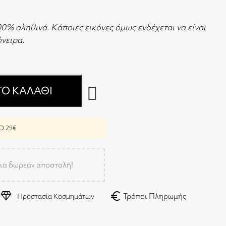
00% αληθινά. Κάποιες εικόνες όμως ενδέχεται να είναι
 όνειρα.
Ο ΚΑΛΆΘΙ
 29€
ια δωρεάν αποστολή!
diamond
euro
Τρόποι Πληρωμής
Προστασία Κοσμημάτων