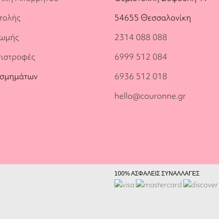
τολής
54655 Θεσσαλονίκη
ρωμής
2314 088 088
πιστροφές
6999 512 084
οσμημάτων
6936 512 018
hello@couronne.gr
100% ΑΣΦΑΛΕΙΣ ΣΥΝΑΛΛΑΓΕΣ