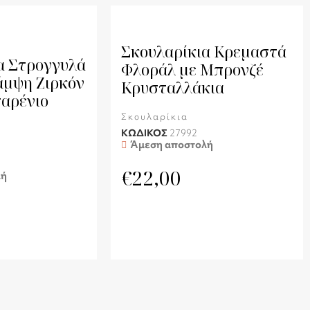
Σκουλαρίκια Κρεμαστά
α Στρογγυλά
Φλοράλ με Μπρονζέ
άμψη Ζιρκόν
Κρυσταλλάκια
αρένιο
Σκουλαρίκια
ΚΩΔΙΚΟΣ
27992
Άμεση αποστολή
€
22,00
λή