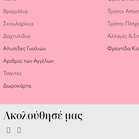
Βραχιόλια
Τρόποι Αποσ
Σκουλαρίκια
Τρόποι Πλη
Δαχτυλίδια
Αλλαγές & Ε
Αλυσίδες Γυαλιών
Φροντίδα Κ
Αριθμοί των Αγγέλων
Τσάντες
Δωροκάρτα
Ακολούθησέ μας