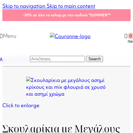
Skip to navigation
Skip to main content
-20%
σε όλο το eshop με τον κωδικό "SUMMER"
"
Menu
0
it
Αρχική σελίδα
/
Shop
/
Σκουλαρίκια
Search
Click to enlarge
Σκουλαρίκια με Μεγάλους