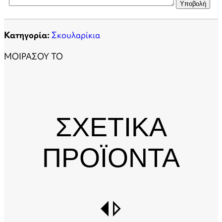
Κατηγορία:
Σκουλαρίκια
ΜΟΙΡΑΣΟΥ ΤΟ
ΣΧΕΤΙΚΑ
ΠΡΟΪΟΝΤΑ
switch_right