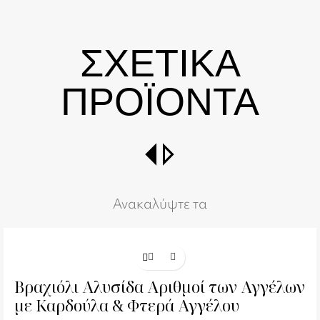
ΣΧΕΤΙΚΑ
ΠΡΟΪΟΝΤΑ
switch_right
Ανακαλύψτε τα
Βραχιόλι Αλυσίδα Αριθμοί των Αγγέλων
με Καρδούλα & Φτερά Αγγέλου