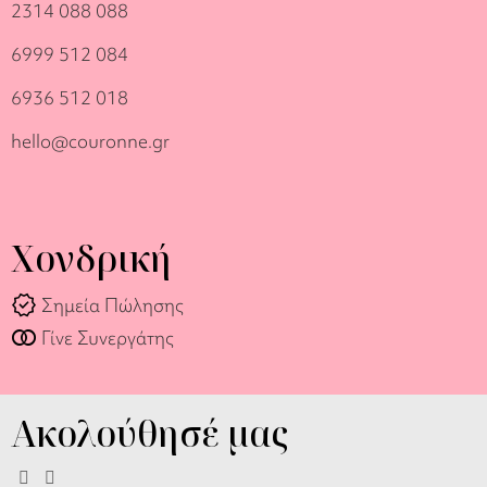
2314 088 088
6999 512 084
6936 512 018
hello@couronne.gr
Χονδρική
verified
Σημεία Πώλησης
join_full
Γίνε Συνεργάτης
Ακολούθησέ μας