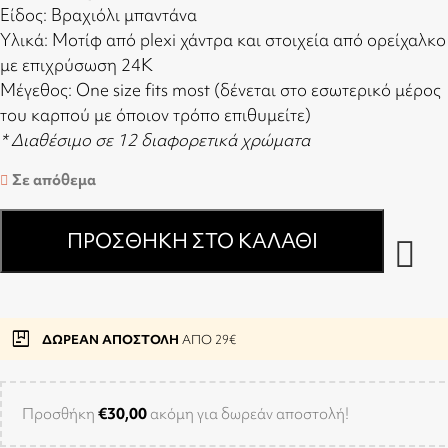
Είδος: Βραχιόλι μπαντάνα
Υλικά: Μοτίφ από plexi χάντρα και στοιχεία από ορείχαλκο
με επιχρύσωση 24Κ
Μέγεθος: One size fits most (δένεται στο εσωτερικό μέρος
του καρπού με όποιον τρόπο επιθυμείτε)
* Διαθέσιμο σε 12 διαφορετικά χρώματα
Σε απόθεμα
ΠΡΟΣΘΉΚΗ ΣΤΟ ΚΑΛΆΘΙ
package
ΔΩΡΕΑΝ ΑΠΟΣΤΟΛΗ
ΑΠΟ 29€
Προσθήκη
€
30,00
ακόμη για δωρεάν αποστολή!