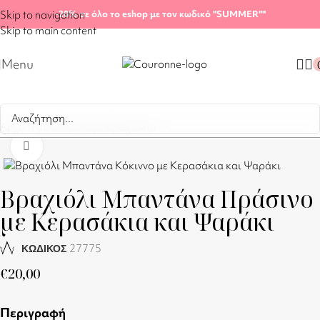
Skip to navigation
-20%
σε όλο το eshop με τον κωδικό "SUMMER"
"
Skip to main content
Menu
Αρχική σελίδα
/
Shop
/
Βραχιόλια
Click to enlarge
Βραχιόλι Μπαντάνα Πράσινο
με Κερασάκια και Ψαράκι
27775
ΚΩΔΙΚΟΣ
€
20,00
Περιγραφή