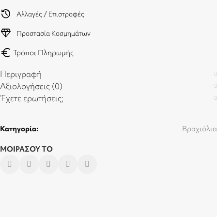
history
Αλλαγές / Επιστροφές
diamond
Προστασία Κοσμημάτων
euro
Τρόποι Πληρωμής
Περιγραφή
Αξιολογήσεις (0)
Έχετε ερωτήσεις;
Κατηγορία:
Βραχιόλια
ΜΟΙΡΑΣΟΥ ΤΟ