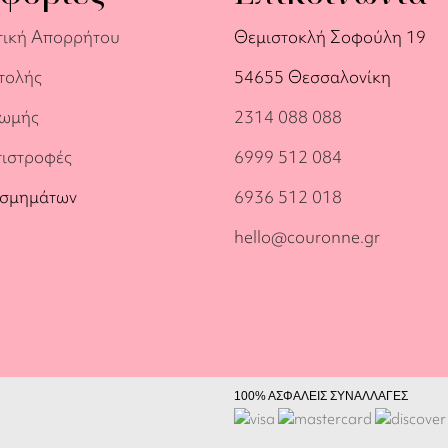
τική Απορρήτου
Θεμιστοκλή Σοφούλη 19
τολής
54655 Θεσσαλονίκη
ρωμής
2314 088 088
πιστροφές
6999 512 084
οσμημάτων
6936 512 018
hello@couronne.gr
100% ΑΣΦΑΛΕΙΣ ΣΥΝΑΛΛΑΓΕΣ