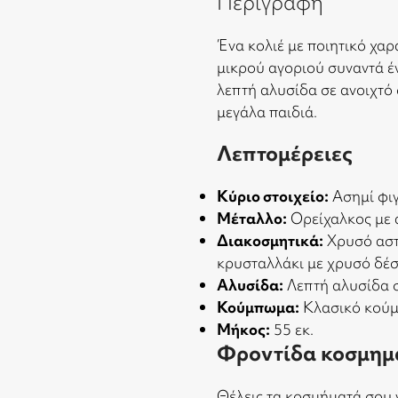
Περιγραφή
Ένα κολιέ με ποιητικό χα
μικρού αγοριού συναντά έ
λεπτή αλυσίδα σε ανοιχτό 
μεγάλα παιδιά.
Λεπτομέρειες
Κύριο στοιχείο:
Ασημί φιγ
Μέταλλο:
Ορείχαλκος με 
Διακοσμητικά:
Χρυσό αστέ
κρυσταλλάκι με χρυσό δέ
Αλυσίδα:
Λεπτή αλυσίδα σ
Κούμπωμα:
Κλασικό κούμ
Μήκος:
55 εκ.
Φροντίδα κοσμημ
Θέλεις τα κοσμήματά σου 