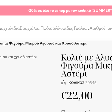
-20%
σε όλο το eshop με τον κωδικό "SUMMER"
Δαχτυλίδια
Βραχιόλια Ποδιού
Αλυσίδες Γυαλιών
Αριθμοί τω
 Ασημί Φιγούρα Μικρού Αγοριού και Χρυσό Αστέρι
Κολιέ με Αλυ
Φιγούρα Μικ
Αστέρι
30546
ΚΩΔΙΚΟΣ
€
22,00