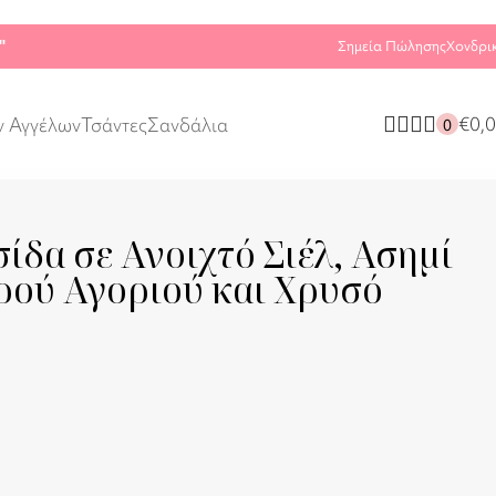
"
Σημεία Πώλησης
Χονδρι
€
0,
ν Αγγέλων
Τσάντες
Σανδάλια
0
σίδα σε Ανοιχτό Σιέλ, Ασημί
ρού Αγοριού και Χρυσό