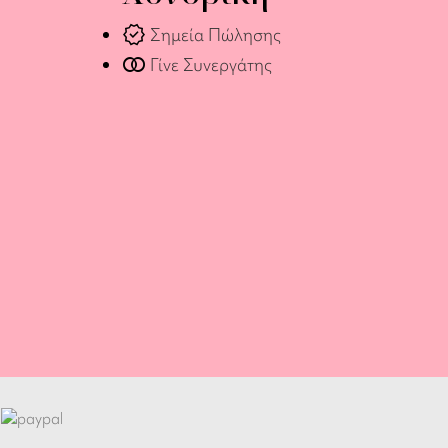
verified
Σημεία Πώλησης
join_full
Γίνε Συνεργάτης