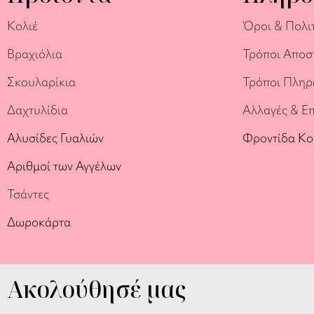
Κολιέ
Όροι & Πολι
Βραχιόλια
Τρόποι Αποσ
Σκουλαρίκια
Τρόποι Πλη
Δαχτυλίδια
Αλλαγές & Ε
Αλυσίδες Γυαλιών
Φροντίδα Κ
Αριθμοί των Αγγέλων
Τσάντες
Δωροκάρτα
Ακολούθησέ μας