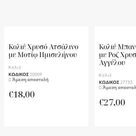
Κολιέ Χρυσό Ατσάλινο
Κολιέ Μπαν
με Μοτίφ Ημισελήνου
με Ροζ Χρυ
Αγγέλου
Κολιέ
ΚΩΔΙΚΟΣ
20009
Κολιέ
Άμεση αποστολή
ΚΩΔΙΚΟΣ
27733
Άμεση αποστο
€
18,00
€
27,00