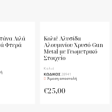
τάνα Λιλά
Κολιέ Αλυσίδα
σά Φτερά
Αλουμινίου Χρυσό-Gun
Metal με Γεωμετρικό
Στοιχείο
Κολιέ
λή
ΚΩΔΙΚΟΣ
28941
Άμεση αποστολή
€
25,00