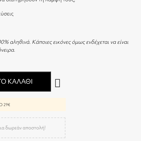
εύσεις
00% αληθινά. Κάποιες εικόνες όμως ενδέχεται να είναι
 όνειρα.
Ο ΚΑΛΆΘΙ
 29€
ια δωρεάν αποστολή!