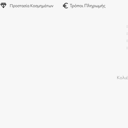
diamond
euro
Τρόποι Πληρωμής
Προστασία Κοσμημάτων
Κολιέ